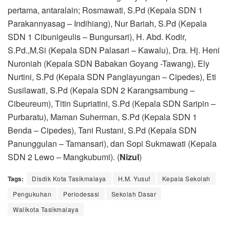
pertama, antaralain; Rosmawati, S.Pd (Kepala SDN 1
Parakannyasag – Indihiang), Nur Bariah, S.Pd (Kepala
SDN 1 Cibunigeulis – Bungursari), H. Abd. Kodir,
S.Pd.,M.Si (Kepala SDN Palasari – Kawalu), Dra. Hj. Heni
Nuroniah (Kepala SDN Babakan Goyang -Tawang), Ely
Nurtini, S.Pd (Kepala SDN Panglayungan – Cipedes), Eti
Susilawati, S.Pd (Kepala SDN 2 Karangsambung –
Cibeureum), Titin Supriatini, S.Pd (Kepala SDN Saripin –
Purbaratu), Maman Suherman, S.Pd (Kepala SDN 1
Benda – Cipedes), Tani Rustani, S.Pd (Kepala SDN
Panunggulan – Tamansari), dan Sopi Sukmawati (Kepala
SDN 2 Lewo – Mangkubumi). (
Nizul
)
Tags:
Disdik Kota Tasikmalaya
H.M. Yusuf
Kepala Sekolah
Pengukuhan
Periodesasi
Sekolah Dasar
Walikota Tasikmalaya