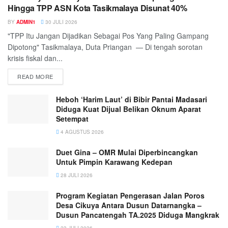
Hingga TPP ASN Kota Tasikmalaya Disunat 40%
BY
ADMIN1
30 JULI 2026
"TPP Itu Jangan Dijadikan Sebagai Pos Yang Paling Gampang
Dipotong" Tasikmalaya, Duta Priangan — Di tengah sorotan
krisis fiskal dan...
READ MORE
Heboh ‘Harim Laut’ di Bibir Pantai Madasari
Diduga Kuat Dijual Belikan Oknum Aparat
Setempat
4 AGUSTUS 2026
Duet Gina – OMR Mulai Diperbincangkan
Untuk Pimpin Karawang Kedepan
28 JULI 2026
Program Kegiatan Pengerasan Jalan Poros
Desa Cikuya Antara Dusun Datarnangka –
Dusun Pancatengah TA.2025 Diduga Mangkrak
23 JULI 2026