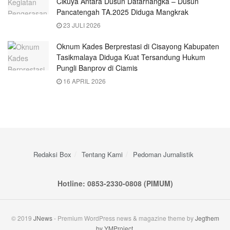
Cikuya Antara Dusun Datarnangka – Dusun
Pancatengah TA.2025 Diduga Mangkrak
23 JULI 2026
Oknum Kades Berprestasi di Cisayong Kabupaten
Tasikmalaya Diduga Kuat Tersandung Hukum
Pungli Banprov di Ciamis
16 APRIL 2026
Redaksi Box
Tentang Kami
Pedoman Jurnalistik
Hotline: 0853-2330-0808 (PIMUM)
© 2019
JNews
- Premium WordPress news & magazine theme by
Jegthem
by YMProject
.