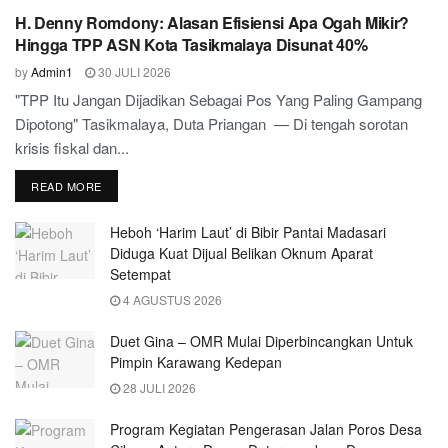
H. Denny Romdony: Alasan Efisiensi Apa Ogah Mikir?
Hingga TPP ASN Kota Tasikmalaya Disunat 40%
by
Admin1
30 JULI 2026
"TPP Itu Jangan Dijadikan Sebagai Pos Yang Paling Gampang
Dipotong" Tasikmalaya, Duta Priangan — Di tengah sorotan
krisis fiskal dan...
READ MORE
Heboh ‘Harim Laut’ di Bibir Pantai Madasari
Diduga Kuat Dijual Belikan Oknum Aparat
Setempat
4 AGUSTUS 2026
Duet Gina – OMR Mulai Diperbincangkan Untuk
Pimpin Karawang Kedepan
28 JULI 2026
Program Kegiatan Pengerasan Jalan Poros Desa