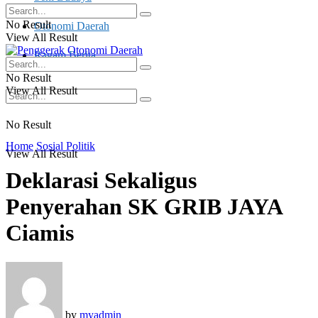
No Result
Otonomi Daerah
View All Result
Ragam Berita
No Result
View All Result
No Result
Home
Sosial Politik
View All Result
Deklarasi Sekaligus
Penyerahan SK GRIB JAYA
Ciamis
by
myadmin