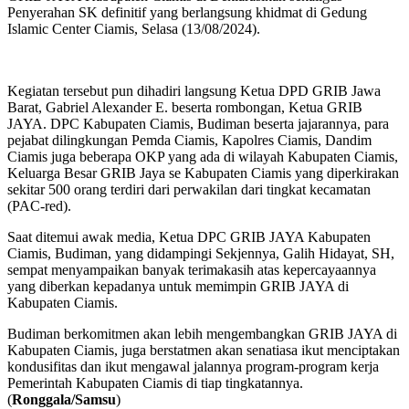
Penyerahan SK definitif yang berlangsung khidmat di Gedung
Islamic Center Ciamis, Selasa (13/08/2024).
Kegiatan tersebut pun dihadiri langsung Ketua DPD GRIB Jawa
Barat, Gabriel Alexander E. beserta rombongan, Ketua GRIB
JAYA. DPC Kabupaten Ciamis, Budiman beserta jajarannya, para
pejabat dilingkungan Pemda Ciamis, Kapolres Ciamis, Dandim
Ciamis juga beberapa OKP yang ada di wilayah Kabupaten Ciamis,
Keluarga Besar GRIB Jaya se Kabupaten Ciamis yang diperkirakan
sekitar 500 orang terdiri dari perwakilan dari tingkat kecamatan
(PAC-red).
Saat ditemui awak media, Ketua DPC GRIB JAYA Kabupaten
Ciamis, Budiman, yang didampingi Sekjennya, Galih Hidayat, SH,
sempat menyampaikan banyak terimakasih atas kepercayaannya
yang diberkan kepadanya untuk memimpin GRIB JAYA di
Kabupaten Ciamis.
Budiman berkomitmen akan lebih mengembangkan GRIB JAYA di
Kabupaten Ciamis, juga berstatmen akan senatiasa ikut menciptakan
kondusifitas dan ikut mengawal jalannya program-program kerja
Pemerintah Kabupaten Ciamis di tiap tingkatannya.
(
Ronggala/Samsu
)