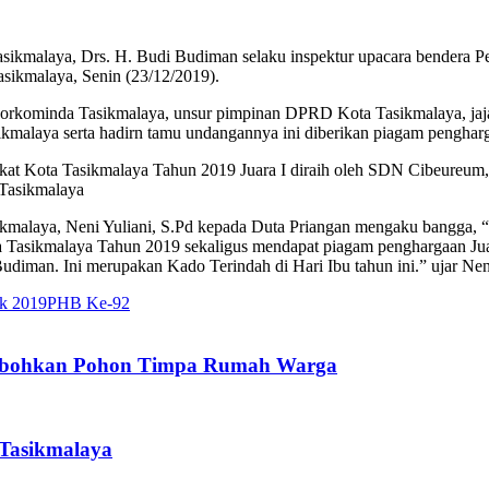
sikmalaya, Drs. H. Budi Budiman selaku inspektur upacara bendera P
sikmalaya, Senin (23/12/2019).
orkominda Tasikmalaya, unsur pimpinan DPRD Kota Tasikmalaya, jajar
sikmalaya serta hadirn tamu undangannya ini diberikan piagam pengha
gkat Kota Tasikmalaya Tahun 2019 Juara I diraih oleh SDN Cibeureum, 
 Tasikmalaya
laya, Neni Yuliani, S.Pd kepada Duta Priangan mengaku bangga, “A
 Tasikmalaya Tahun 2019 sekaligus mendapat piagam penghargaan Ju
udiman. Ini merupakan Kado Terindah di Hari Ibu tahun ini.” ujar Neni
ik 2019
PHB Ke-92
, Robohkan Pohon Timpa Rumah Warga
 Tasikmalaya