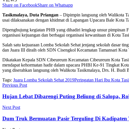
Share on Facebook
Share on Whatsapp
Tasikmalaya, Duta Priangan
– Dipimpin langsung oleh Walikota Ta
usai dilaksanakan dengan khidmat di Lapangan Upacara Bale Kota Ta
Dipenghujung kegiatan PHB yang dihadiri lengkap unsur pimpinan F
organisasi kejuangan dan berbagai organisasi kewanitaan di Kota Ta
Salah satu kejuaraan Lomba Sekolah Sehat jenjang sekolah dasar tin
dan Juara III diraih oleh SDN Cisengkol Kecamatan Tamansari Kota
Dikatakan Kepala SDN Cibeureum Kecamatan Cibeureum Kota Tasikma
mendapat kehormatan hadir dalam upacara PHBI Ke-91 Tingkat Kota
yang diserahkan langsung oleh Walikota Tasikmalaya, Drs. H. Budi B
Tags:
Juara Lomba Sekolah Sehat 2019
Peringatan Hari Ibu Kota Tas
Previous Post
Hujan Lebat Dibarengi Puting Beliung di Salopa
Next Post
Dum Truk Bermuatan Pasir Terguling Di Kadipaten