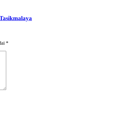
 Tasikmalaya
dai
*