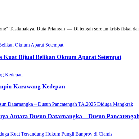
g" Tasikmalaya, Duta Priangan — Di tengah sorotan krisis fiskal dan
ga Kuat Dijual Belikan Oknum Aparat Setempat
impin Karawang Kedepan
ikuya Antara Dusun Datarnangka – Dusun Pancateng