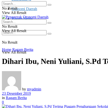
No Result
Otonomi Daerah
View All Result
Ragam Berita
No Result
View All Result
No Result
Home
Ragam Berita
View All Result
Dihari Ibu, Neni Yuliani, S.Pd
by
myadmin
23 Desember 2019
in
Ragam Berita
0