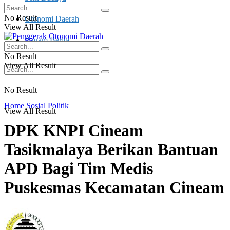
No Result
Otonomi Daerah
View All Result
Ragam Berita
No Result
View All Result
No Result
Home
Sosial Politik
View All Result
DPK KNPI Cineam
Tasikmalaya Berikan Bantuan
APD Bagi Tim Medis
Puskesmas Kecamatan Cineam