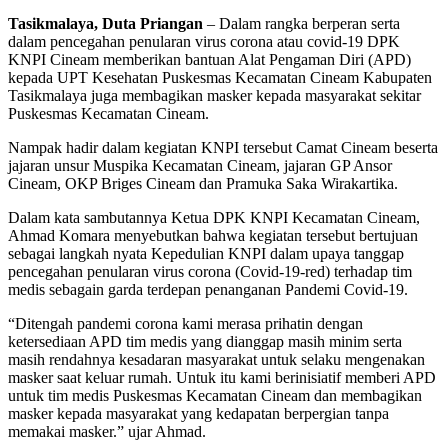
Tasikmalaya, Duta Priangan
– Dalam rangka berperan serta
dalam pencegahan penularan virus corona atau covid-19 DPK
KNPI Cineam memberikan bantuan Alat Pengaman Diri (APD)
kepada UPT Kesehatan Puskesmas Kecamatan Cineam Kabupaten
Tasikmalaya juga membagikan masker kepada masyarakat sekitar
Puskesmas Kecamatan Cineam.
Nampak hadir dalam kegiatan KNPI tersebut Camat Cineam beserta
jajaran unsur Muspika Kecamatan Cineam, jajaran GP Ansor
Cineam, OKP Briges Cineam dan Pramuka Saka Wirakartika.
Dalam kata sambutannya Ketua DPK KNPI Kecamatan Cineam,
Ahmad Komara menyebutkan bahwa kegiatan tersebut bertujuan
sebagai langkah nyata Kepedulian KNPI dalam upaya tanggap
pencegahan penularan virus corona (Covid-19-red) terhadap tim
medis sebagain garda terdepan penanganan Pandemi Covid-19.
“Ditengah pandemi corona kami merasa prihatin dengan
ketersediaan APD tim medis yang dianggap masih minim serta
masih rendahnya kesadaran masyarakat untuk selaku mengenakan
masker saat keluar rumah. Untuk itu kami berinisiatif memberi APD
untuk tim medis Puskesmas Kecamatan Cineam dan membagikan
masker kepada masyarakat yang kedapatan berpergian tanpa
memakai masker.” ujar Ahmad.