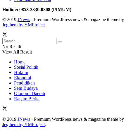
Hotline: 0853-2330-0808 (PIMUM)
© 2019
JNews
- Premium WordPress news & magazine theme by
Jegthem by YMProject
.
No Result
View All Result
Home
Sosial Politik
Hukum
Ekonomi
Pendidikan
Seni Budaya
Otonomi Daerah
Ragam Berita
© 2019
JNews
- Premium WordPress news & magazine theme by
Jegthem by YMProject
.