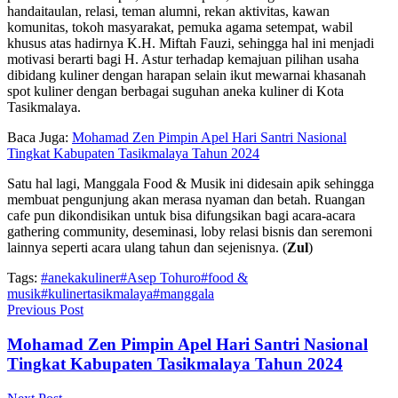
handaitaulan, relasi, teman alumni, rekan aktivitas, kawan
komunitas, tokoh masyarakat, pemuka agama setempat, wabil
khusus atas hadirnya K.H. Miftah Fauzi, sehingga hal ini menjadi
motivasi berarti bagi H. Astur terhadap kemajuan pilihan usaha
dibidang kuliner dengan harapan selain ikut mewarnai khasanah
spot kuliner dengan berbagai suguhan aneka kuliner di Kota
Tasikmalaya.
Baca Juga:
Mohamad Zen Pimpin Apel Hari Santri Nasional
Tingkat Kabupaten Tasikmalaya Tahun 2024
Satu hal lagi, Manggala Food & Musik ini didesain apik sehingga
membuat pengunjung akan merasa nyaman dan betah. Ruangan
cafe pun dikondisikan untuk bisa difungsikan bagi acara-acara
gathering community, deseminasi, loby relasi bisnis dan seremoni
lainnya seperti acara ulang tahun dan sejenisnya. (
Zul
)
Tags:
#anekakuliner
#Asep Tohuro
#food &
musik
#kulinertasikmalaya
#manggala
Previous Post
Mohamad Zen Pimpin Apel Hari Santri Nasional
Tingkat Kabupaten Tasikmalaya Tahun 2024