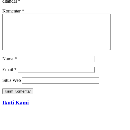
ditandai
*
Komentar
*
Nama
*
Email
*
Situs Web
Ikuti Kami