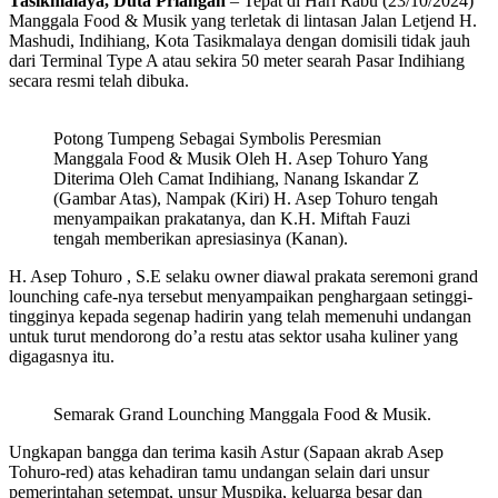
Tasikmalaya, Duta Priangan
– Tepat di Hari Rabu (23/10/2024)
Manggala Food & Musik yang terletak di lintasan Jalan Letjend H.
Mashudi, Indihiang, Kota Tasikmalaya dengan domisili tidak jauh
dari Terminal Type A atau sekira 50 meter searah Pasar Indihiang
secara resmi telah dibuka.
Potong Tumpeng Sebagai Symbolis Peresmian
Manggala Food & Musik Oleh H. Asep Tohuro Yang
Diterima Oleh Camat Indihiang, Nanang Iskandar Z
(Gambar Atas), Nampak (Kiri) H. Asep Tohuro tengah
menyampaikan prakatanya, dan K.H. Miftah Fauzi
tengah memberikan apresiasinya (Kanan).
H. Asep Tohuro , S.E selaku owner diawal prakata seremoni grand
lounching cafe-nya tersebut menyampaikan penghargaan setinggi-
tingginya kepada segenap hadirin yang telah memenuhi undangan
untuk turut mendorong do’a restu atas sektor usaha kuliner yang
digagasnya itu.
Semarak Grand Lounching Manggala Food & Musik.
Ungkapan bangga dan terima kasih Astur (Sapaan akrab Asep
Tohuro-red) atas kehadiran tamu undangan selain dari unsur
pemerintahan setempat, unsur Muspika, keluarga besar dan