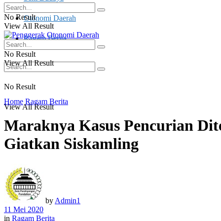
No Result
Otonomi Daerah
View All Result
Ragam Berita
No Result
View All Result
No Result
Home
Ragam Berita
View All Result
Maraknya Kasus Pencurian Dit
Giatkan Siskamling
by
Admin1
11 Mei 2020
in
Ragam Berita