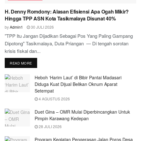
H. Denny Romdony: Alasan Efisiensi Apa Ogah Mikir?
Hingga TPP ASN Kota Tasikmalaya Disunat 40%
by
Admin1
30 JULI 2026
"TPP Itu Jangan Dijadikan Sebagai Pos Yang Paling Gampang
Dipotong" Tasikmalaya, Duta Priangan — Di tengah sorotan
krisis fiskal dan...
READ MORE
Heboh ‘Harim Laut’ di Bibir Pantai Madasari
Diduga Kuat Dijual Belikan Oknum Aparat
Setempat
4 AGUSTUS 2026
Duet Gina – OMR Mulai Diperbincangkan Untuk
Pimpin Karawang Kedepan
28 JULI 2026
Program Kegiatan Pengerasan Jalan Poros Desa