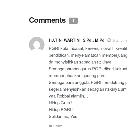
Comments
1
HJ.TINI WARTINI, S.Pd., M.Pd
5 tahun 
PGRI kota. hbaaat, kereen, inovatif, kr
pendidikan, menyelamatkan memperjuangk
dg menyisihkan sebagian rizkinya
Semoga parapengurus PGRI diberi kekuat
mempertahankan gedung guru.
Semoga para anggota PGRI mendukung pe
segera menyisihkan sebagian rizkinya un
yaa Robbal alamiin…
Hidup Guru !
Hidup PGRI !
Solidaritas, Yes!
Reply