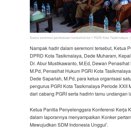
Suana seremoni pembukaan konkerkot ke-1 PGRI Kota Tasikmalaya. (
Nampak hadir dalam seremoni tersebut, Ketua P
DPRD Kota Tasikmalaya, Dede Muharam, Kepala 
Dr. Abur Mustikawanto, M.Ed, Dewan Penasihat P
M.Pd, Penasihat Hukum PGRI Kota Tasikmalaya,
Dede Sapariah, M.Pd, para ketua organisasi sat
pengurus PGRI Kota Tasikmalaya Periode XXII M
dari cabang PGRI serta hadirin tamu undangan l
Ketua Panitia Penyelenggara Konferensi Kerja K
dalam laporannya menyampaikan Konker pertama
Mewujudkan SDM Indonesia Unggul’.