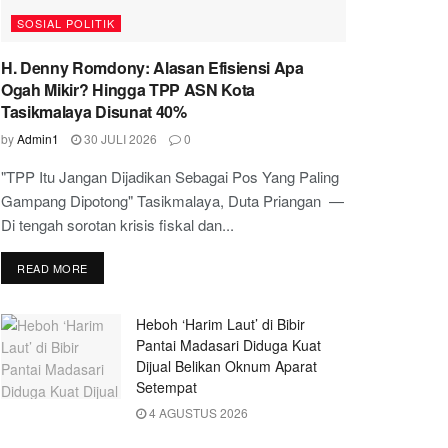
SOSIAL POLITIK
H. Denny Romdony: Alasan Efisiensi Apa
Ogah Mikir? Hingga TPP ASN Kota
Tasikmalaya Disunat 40%
by
Admin1
30 JULI 2026
0
"TPP Itu Jangan Dijadikan Sebagai Pos Yang Paling
Gampang Dipotong" Tasikmalaya, Duta Priangan —
Di tengah sorotan krisis fiskal dan...
READ MORE
Heboh ‘Harim Laut’ di Bibir
Pantai Madasari Diduga Kuat
Dijual Belikan Oknum Aparat
Setempat
4 AGUSTUS 2026