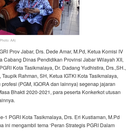
Photo: AA)
GRI Prov Jabar, Drs. Dede Amar, M.Pd, Ketua Komisi IV
Cabang Dinas Pendidikan Provinsi Jabar Wilayah XII,
GRI Kota Tasikmalaya, Dr. Dadang Yudhistira, Drs.,SH.,
 Taupik Rahman, SH, Ketua IGTKI Kota Tasikmalaya,
u profesi (PGM, IGORA dan lainnya) segenap jajaran
asa Bhakti 2020-2021, para peserta Konkerkot utusan
ainnya.
e-1 PGRI Kota Tasikmalaya, Drs. Eri Kustiaman, M.Pd
 ini mengambil tema ‘Peran Strategis PGRI Dalam