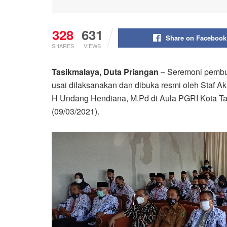
328
631
Share on Facebook
SHARES
VIEWS
Tasikmalaya, Duta Priangan
– Seremoni pembuk
usai dilaksanakan dan dibuka resmi oleh Staf A
H Undang Hendiana, M.Pd di Aula PGRI Kota Tas
(09/03/2021).