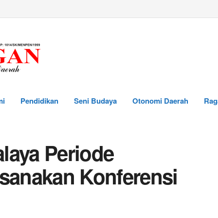
mi
Pendidikan
Seni Budaya
Otonomi Daerah
Rag
laya Periode
ksanakan Konferensi