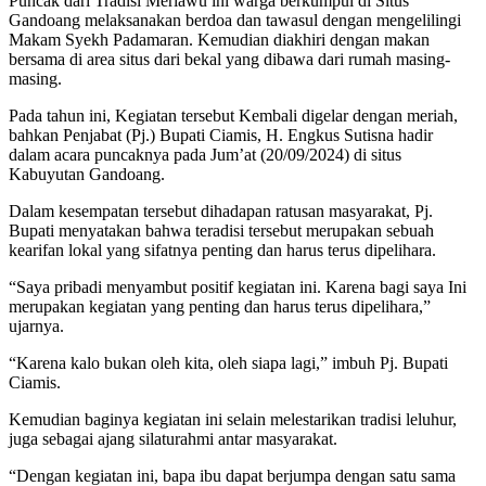
Puncak dari Tradisi Merlawu ini warga berkumpul di Situs
Gandoang melaksanakan berdoa dan tawasul dengan mengelilingi
Makam Syekh Padamaran. Kemudian diakhiri dengan makan
bersama di area situs dari bekal yang dibawa dari rumah masing-
masing.
Pada tahun ini, Kegiatan tersebut Kembali digelar dengan meriah,
bahkan Penjabat (Pj.) Bupati Ciamis, H. Engkus Sutisna hadir
dalam acara puncaknya pada Jum’at (20/09/2024) di situs
Kabuyutan Gandoang.
Dalam kesempatan tersebut dihadapan ratusan masyarakat, Pj.
Bupati menyatakan bahwa teradisi tersebut merupakan sebuah
kearifan lokal yang sifatnya penting dan harus terus dipelihara.
“Saya pribadi menyambut positif kegiatan ini. Karena bagi saya Ini
merupakan kegiatan yang penting dan harus terus dipelihara,”
ujarnya.
“Karena kalo bukan oleh kita, oleh siapa lagi,” imbuh Pj. Bupati
Ciamis.
Kemudian baginya kegiatan ini selain melestarikan tradisi leluhur,
juga sebagai ajang silaturahmi antar masyarakat.
“Dengan kegiatan ini, bapa ibu dapat berjumpa dengan satu sama