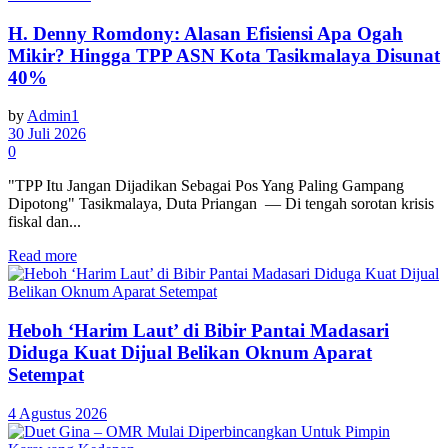
H. Denny Romdony: Alasan Efisiensi Apa Ogah
Mikir? Hingga TPP ASN Kota Tasikmalaya Disunat
40%
by
Admin1
30 Juli 2026
0
"TPP Itu Jangan Dijadikan Sebagai Pos Yang Paling Gampang
Dipotong" Tasikmalaya, Duta Priangan — Di tengah sorotan krisis
fiskal dan...
Read more
Heboh ‘Harim Laut’ di Bibir Pantai Madasari
Diduga Kuat Dijual Belikan Oknum Aparat
Setempat
4 Agustus 2026