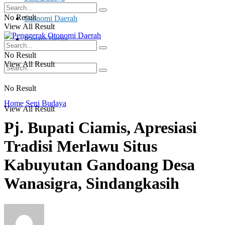
No Result
Otonomi Daerah
View All Result
Ragam Berita
No Result
View All Result
No Result
Home
Seni Budaya
View All Result
Pj. Bupati Ciamis, Apresiasi
Tradisi Merlawu Situs
Kabuyutan Gandoang Desa
Wanasigra, Sindangkasih