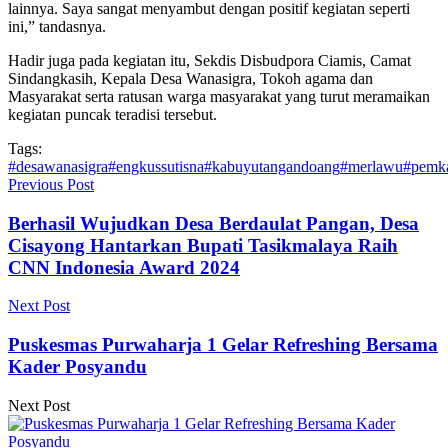
lainnya. Saya sangat menyambut dengan positif kegiatan seperti
ini,” tandasnya.
Hadir juga pada kegiatan itu, Sekdis Disbudpora Ciamis, Camat
Sindangkasih, Kepala Desa Wanasigra, Tokoh agama dan
Masyarakat serta ratusan warga masyarakat yang turut meramaikan
kegiatan puncak teradisi tersebut.
Tags:
#desawanasigra
#engkussutisna
#kabuyutangandoang
#merlawu
#pemk
Previous Post
Berhasil Wujudkan Desa Berdaulat Pangan, Desa
Cisayong Hantarkan Bupati Tasikmalaya Raih
CNN Indonesia Award 2024
Next Post
Puskesmas Purwaharja 1 Gelar Refreshing Bersama
Kader Posyandu
Next Post