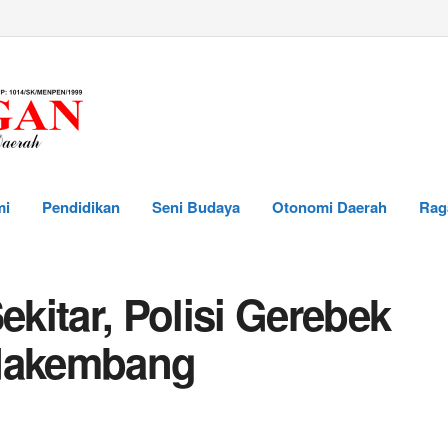
mi
Pendidikan
Seni Budaya
Otonomi Daerah
Rag
kitar, Polisi Gerebek
adakembang