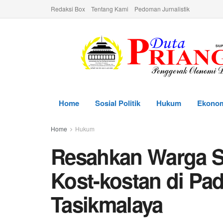
Redaksi Box
Tentang Kami
Pedoman Jurnalistik
Home
Sosial Politik
Hukum
Ekono
Home
Hukum
Resahkan Warga Se
Kost-kostan di P
Tasikmalaya