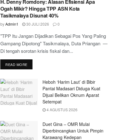
H. Denny Romdony: Alasan Efisiensi Apa
Ogah Mikir? Hingga TPP ASN Kota
Tasikmalaya Disunat 40%
by
Admin1
30 JULI 2026
0
"TPP Itu Jangan Dijadikan Sebagai Pos Yang Paling
Gampang Dipotong" Tasikmalaya, Duta Priangan —
Di tengah sorotan krisis fiskal dan...
READ MORE
Heboh ‘Harim Laut’ di Bibir
Pantai Madasari Diduga Kuat
Dijual Belikan Oknum Aparat
Setempat
4 AGUSTUS 2026
Duet Gina – OMR Mulai
Diperbincangkan Untuk Pimpin
Karawang Kedepan