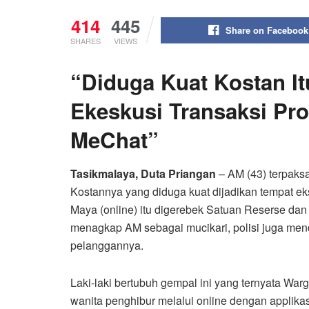
414
445
Share on Facebook
SHARES
VIEWS
“Diduga Kuat Kostan It
Ekeskusi Transaksi Pros
MeChat”
Tasikmalaya, Duta Priangan
– AM (43) terpaksa
Kostannya yang diduga kuat dijadikan tempat eks
Maya (online) itu digerebek Satuan Reserse dan 
menagkap AM sebagai mucikari, polisi juga men
pelanggannya.
Laki-laki bertubuh gempal ini yang ternyata Wa
wanita penghibur melalui online dengan applikas