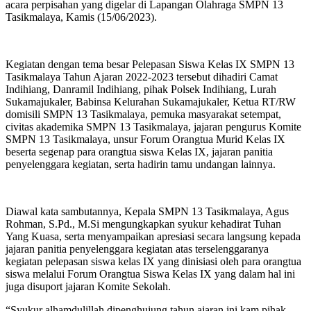
acara perpisahan yang digelar di Lapangan Olahraga SMPN 13
Tasikmalaya, Kamis (15/06/2023).
Kegiatan dengan tema besar Pelepasan Siswa Kelas IX SMPN 13
Tasikmalaya Tahun Ajaran 2022-2023 tersebut dihadiri Camat
Indihiang, Danramil Indihiang, pihak Polsek Indihiang, Lurah
Sukamajukaler, Babinsa Kelurahan Sukamajukaler, Ketua RT/RW
domisili SMPN 13 Tasikmalaya, pemuka masyarakat setempat,
civitas akademika SMPN 13 Tasikmalaya, jajaran pengurus Komite
SMPN 13 Tasikmalaya, unsur Forum Orangtua Murid Kelas IX
beserta segenap para orangtua siswa Kelas IX, jajaran panitia
penyelenggara kegiatan, serta hadirin tamu undangan lainnya.
Diawal kata sambutannya, Kepala SMPN 13 Tasikmalaya, Agus
Rohman, S.Pd., M.Si mengungkapkan syukur kehadirat Tuhan
Yang Kuasa, serta menyampaikan apresiasi secara langsung kepada
jajaran panitia penyelenggara kegiatan atas terselenggaranya
kegiatan pelepasan siswa kelas IX yang dinisiasi oleh para orangtua
siswa melalui Forum Orangtua Siswa Kelas IX yang dalam hal ini
juga disuport jajaran Komite Sekolah.
“Syukur alhamdulillah dipenghujung tahun ajaran ini kam pihak