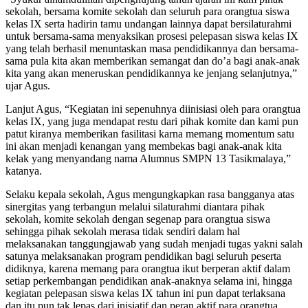
sekolah, bersama komite sekolah dan seluruh para orangtua siswa
kelas IX serta hadirin tamu undangan lainnya dapat bersilaturahmi
untuk bersama-sama menyaksikan prosesi pelepasan siswa kelas IX
yang telah berhasil menuntaskan masa pendidikannya dan bersama-
sama pula kita akan memberikan semangat dan do’a bagi anak-anak
kita yang akan meneruskan pendidikannya ke jenjang selanjutnya,”
ujar Agus.
Lanjut Agus, “Kegiatan ini sepenuhnya diinisiasi oleh para orangtua
kelas IX, yang juga mendapat restu dari pihak komite dan kami pun
patut kiranya memberikan fasilitasi karna memang momentum satu
ini akan menjadi kenangan yang membekas bagi anak-anak kita
kelak yang menyandang nama Alumnus SMPN 13 Tasikmalaya,”
katanya.
Selaku kepala sekolah, Agus mengungkapkan rasa bangganya atas
sinergitas yang terbangun melalui silaturahmi diantara pihak
sekolah, komite sekolah dengan segenap para orangtua siswa
sehingga pihak sekolah merasa tidak sendiri dalam hal
melaksanakan tanggungjawab yang sudah menjadi tugas yakni salah
satunya melaksanakan program pendidikan bagi seluruh peserta
didiknya, karena memang para orangtua ikut berperan aktif dalam
setiap perkembangan pendidikan anak-anaknya selama ini, hingga
kegiatan pelepasan siswa kelas IX tahun ini pun dapat terlaksana
dan itu pun tak lepas dari inisiatif dan peran aktif para orangtua