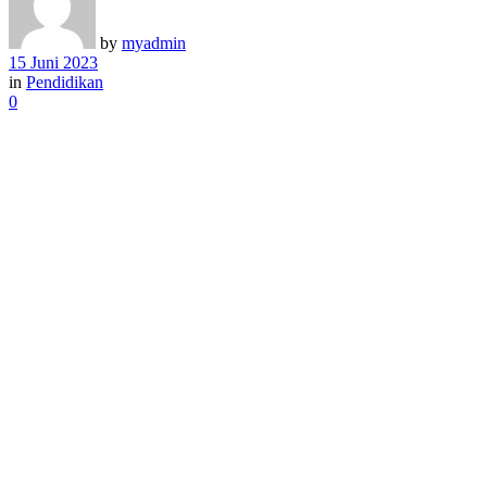
by
myadmin
15 Juni 2023
in
Pendidikan
0