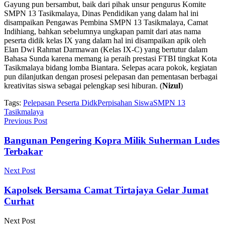
Gayung pun bersambut, baik dari pihak unsur pengurus Komite
SMPN 13 Tasikmalaya, Dinas Pendidikan yang dalam hal ini
disampaikan Pengawas Pembina SMPN 13 Tasikmalaya, Camat
Indihiang, bahkan sebelumnya ungkapan pamit dari atas nama
peserta didik kelas IX yang dalam hal ini disampaikan apik oleh
Elan Dwi Rahmat Darmawan (Kelas IX-C) yang bertutur dalam
Bahasa Sunda karena memang ia peraih prestasi FTBI tingkat Kota
Tasikmalaya bidang lomba Biantara. Selepas acara pokok, kegiatan
pun dilanjutkan dengan prosesi pelepasan dan pementasan berbagai
kreativitas siswa sebagai pelengkap sesi hiburan. (
Nizul
)
Tags:
Pelepasan Peserta Didk
Perpisahan Siswa
SMPN 13
Tasikmalaya
Previous Post
Bangunan Pengering Kopra Milik Suherman Ludes
Terbakar
Next Post
Kapolsek Bersama Camat Tirtajaya Gelar Jumat
Curhat
Next Post