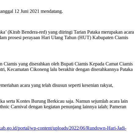
tanggal 12 Juni 2021 mendatang.
taka’ (Kirab Bendera-red) yang diiringi Tarian Pataka merupakan acara
 dalam prosesi perayaan Hari Ulang Tahun (HUT) Kabupaten Ciamis
en Ciamis yang diserahkan oleh Bupati Ciamis Kepada Camat Ciamis
ri, Kecamatan Cikoneng lalu berakhir dengan diserahkannya Pataka
eriahan acara yang telah disusun seperti kesenian rakyat,
a serta Kontes Burung Berkicau saja. Namun sejumlah acara lain
 Ethnic Carnival dengan kegiatan penunjang lainnya ialah; Pameran
skab.go.id/portal/wp-content/uploads/2022/06/Rundown-Hari-Jadi-