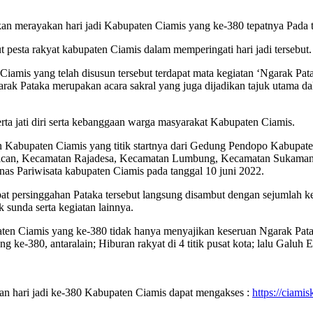
an merayakan hari jadi Kabupaten Ciamis yang ke-380 tepatnya Pada 
 pesta rakyat kabupaten Ciamis dalam memperingati hari jadi tersebut.
 Ciamis yang telah disusun tersebut terdapat mata kegiatan ‘Ngarak Pa
arak Pataka merupakan acara sakral yang juga dijadikan tajuk utama
rta jati diri serta kebanggaan warga masyarakat Kabupaten Ciamis.
 Kabupaten Ciamis yang titik startnya dari Gedung Pendopo Kabupat
arican, Kecamatan Rajadesa, Kecamatan Lumbung, Kecamatan Sukamant
as Pariwisata kabupaten Ciamis pada tanggal 10 juni 2022.
t persinggahan Pataka tersebut langsung disambut dengan sejumlah kem
 sunda serta kegiatan lainnya.
ten Ciamis yang ke-380 tidak hanya menyajikan keseruan Ngarak Patak
 ke-380, antaralain; Hiburan rakyat di 4 titik pusat kota; lalu Galuh
atan hari jadi ke-380 Kabupaten Ciamis dapat mengakses :
https://ciami