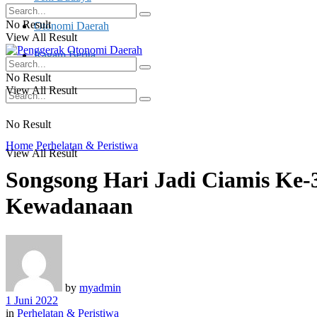
No Result
Otonomi Daerah
View All Result
Ragam Berita
No Result
View All Result
No Result
Home
Perhelatan & Peristiwa
View All Result
Songsong Hari Jadi Ciamis Ke-
Kewadanaan
by
myadmin
1 Juni 2022
in
Perhelatan & Peristiwa