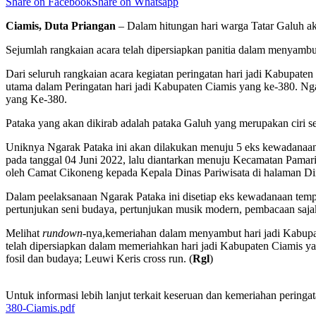
Share on Facebook
Share on Whatsapp
Ciamis, Duta Priangan
– Dalam hitungan hari warga Tatar Galuh ak
Sejumlah rangkaian acara telah dipersiapkan panitia dalam menyambut
Dari seluruh rangkaian acara kegiatan peringatan hari jadi Kabupaten
utama dalam Peringatan hari jadi Kabupaten Ciamis yang ke-380. Ng
yang Ke-380.
Pataka yang akan dikirab adalah pataka Galuh yang merupakan ciri se
Uniknya Ngarak Pataka ini akan dilakukan menuju 5 eks kewadanaan
pada tanggal 04 Juni 2022, lalu diantarkan menuju Kecamatan Pam
oleh Camat Cikoneng kepada Kepala Dinas Pariwisata di halaman Din
Dalam peelaksanaan Ngarak Pataka ini disetiap eks kewadanaan tempa
pertunjukan seni budaya, pertunjukan musik modern, pembacaan sajak
Melihat
rundown
-nya,kemeriahan dalam menyambut hari jadi Kabupa
telah dipersiapkan dalam memeriahkan hari jadi Kabupaten Ciamis yang
fosil dan budaya; Leuwi Keris cross run. (
Rgl
)
Untuk informasi lebih lanjut terkait keseruan dan kemeriahan pering
380-Ciamis.pdf