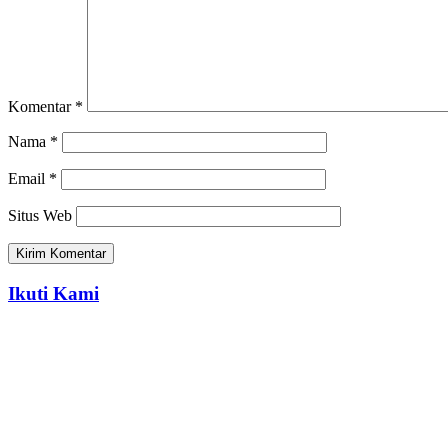
Komentar
*
Nama
*
Email
*
Situs Web
Ikuti Kami