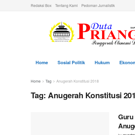
Redaksi Box
Tentang Kami
Pedoman Jurnalistik
Home
Sosial Politik
Hukum
Ekono
Home
Tag
Anugerah Konstitusi 2018
Tag:
Anugerah Konstitusi 20
Guru 
Anuge
by
myadm