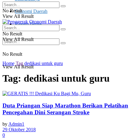
No Result
Otonomi Daerah
View All Result
Ragam Berita
No Result
View All Result
No Result
Home
Tag
dedikasi untuk guru
View All Result
Tag:
dedikasi untuk guru
Duta Priangan Siap Marathon Berikan Pelatihan
Pencegahan Dini Serangan Stroke
by
Admin1
29 Oktober 2018
0