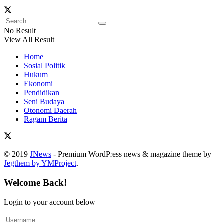
No Result
View All Result
Home
Sosial Politik
Hukum
Ekonomi
Pendidikan
Seni Budaya
Otonomi Daerah
Ragam Berita
© 2019
JNews
- Premium WordPress news & magazine theme by
Jegthem by YMProject
.
Welcome Back!
Login to your account below