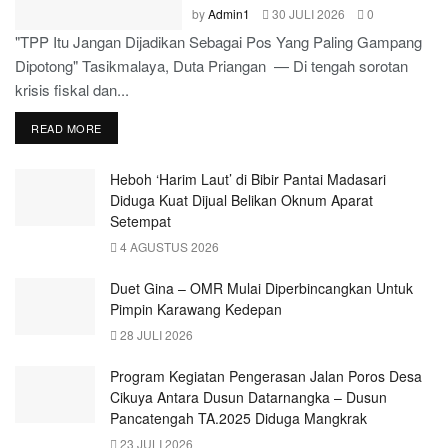
by
Admin1
30 JULI 2026
0
"TPP Itu Jangan Dijadikan Sebagai Pos Yang Paling Gampang
Dipotong" Tasikmalaya, Duta Priangan — Di tengah sorotan
krisis fiskal dan...
READ MORE
Heboh ‘Harim Laut’ di Bibir Pantai Madasari
Diduga Kuat Dijual Belikan Oknum Aparat
Setempat
4 AGUSTUS 2026
Duet Gina – OMR Mulai Diperbincangkan Untuk
Pimpin Karawang Kedepan
28 JULI 2026
Program Kegiatan Pengerasan Jalan Poros Desa
Cikuya Antara Dusun Datarnangka – Dusun
Pancatengah TA.2025 Diduga Mangkrak
23 JULI 2026