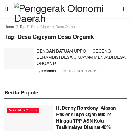
Home
Tag
Desa Cigayam Desa Organik
Tag:
Desa Cigayam Desa Organik
DENGAN BATUAN UPPO, H CECENG
BERAMBISI DESA CIGAYAM MENJADI DESA
ORGANIK
by
myadmin
26 DESEMBER 2018
0
Berita Populer
H. Denny Romdony: Alasan
SOSIAL POLITIK
Efisiensi Apa Ogah Mikir?
Hingga TPP ASN Kota
Tasikmalaya Disunat 40%