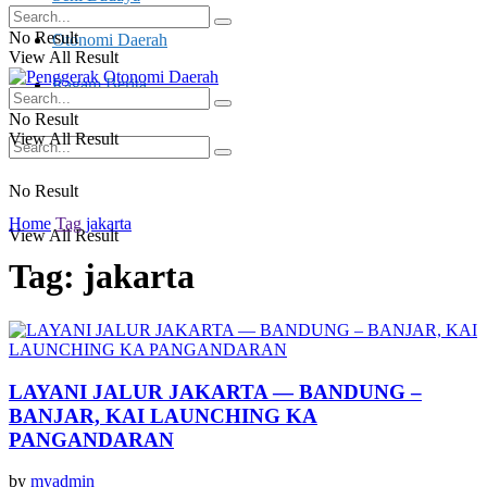
No Result
Otonomi Daerah
View All Result
Ragam Berita
No Result
View All Result
No Result
Home
Tag
jakarta
View All Result
Tag:
jakarta
LAYANI JALUR JAKARTA — BANDUNG –
BANJAR, KAI LAUNCHING KA
PANGANDARAN
by
myadmin