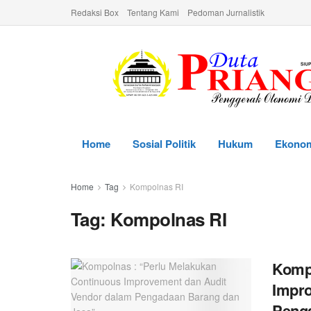
Redaksi Box
Tentang Kami
Pedoman Jurnalistik
Home
Sosial Politik
Hukum
Ekono
Home
Tag
Kompolnas RI
Tag:
Kompolnas RI
Kompo
Impro
Peng