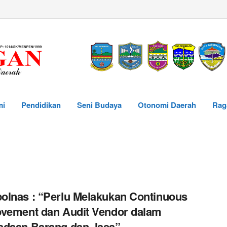
mi
Pendidikan
Seni Budaya
Otonomi Daerah
Rag
lnas : “Perlu Melakukan Continuous
vement dan Audit Vendor dalam
adaan Barang dan Jasa”