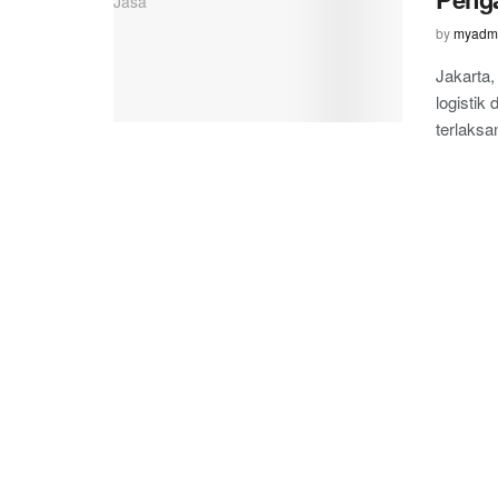
by
myadm
Jakarta,
logistik
terlaksa