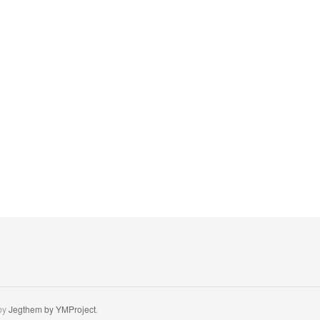
by
Jegthem by YMProject
.