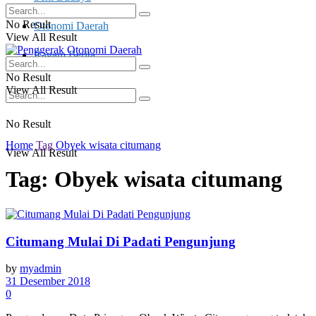
No Result
Otonomi Daerah
View All Result
Ragam Berita
No Result
View All Result
No Result
Home
Tag
Obyek wisata citumang
View All Result
Tag:
Obyek wisata citumang
Citumang Mulai Di Padati Pengunjung
by
myadmin
31 Desember 2018
0