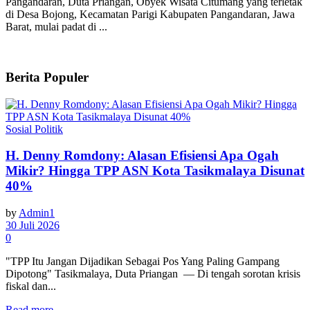
Pangandaran, Duta Priangan, Obyek Wisata Citumang yang terletak
di Desa Bojong, Kecamatan Parigi Kabupaten Pangandaran, Jawa
Barat, mulai padat di ...
Berita Populer
Sosial Politik
H. Denny Romdony: Alasan Efisiensi Apa Ogah
Mikir? Hingga TPP ASN Kota Tasikmalaya Disunat
40%
by
Admin1
30 Juli 2026
0
"TPP Itu Jangan Dijadikan Sebagai Pos Yang Paling Gampang
Dipotong" Tasikmalaya, Duta Priangan — Di tengah sorotan krisis
fiskal dan...
Read more