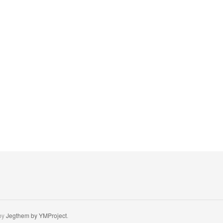
by
Jegthem by YMProject
.