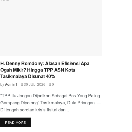
H. Denny Romdony: Alasan Efisiensi Apa
Ogah Mikir? Hingga TPP ASN Kota
Tasikmalaya Disunat 40%
by
Admin1
30 JULI 2026
0
"TPP Itu Jangan Dijadikan Sebagai Pos Yang Paling
Gampang Dipotong" Tasikmalaya, Duta Priangan —
Di tengah sorotan krisis fiskal dan...
READ MORE