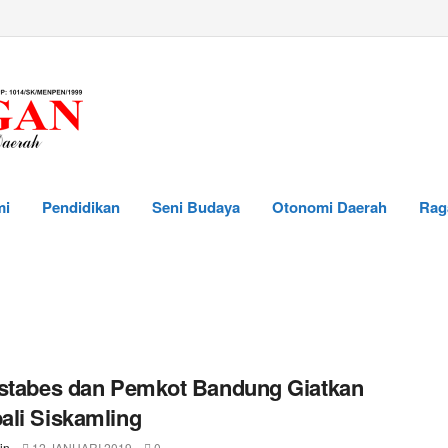
mi
Pendidikan
Seni Budaya
Otonomi Daerah
Rag
stabes dan Pemkot Bandung Giatkan
li Siskamling
in
12 JANUARI 2019
0