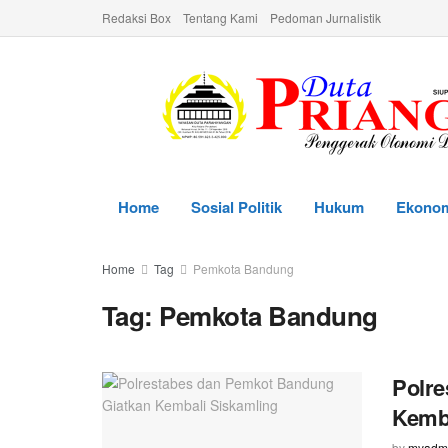
Redaksi Box
Tentang Kami
Pedoman Jurnalistik
Home
Sosial Politik
Hukum
Ekono
Home
Tag
Pemkota Bandung
Tag:
Pemkota Bandung
Polre
Kemba
by
myadm