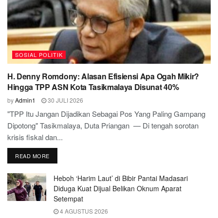
SOSIAL POLITIK
H. Denny Romdony: Alasan Efisiensi Apa Ogah Mikir?
Hingga TPP ASN Kota Tasikmalaya Disunat 40%
by
Admin1
30 JULI 2026
"TPP Itu Jangan Dijadikan Sebagai Pos Yang Paling Gampang
Dipotong" Tasikmalaya, Duta Priangan — Di tengah sorotan
krisis fiskal dan...
READ MORE
Heboh ‘Harim Laut’ di Bibir Pantai Madasari
Diduga Kuat Dijual Belikan Oknum Aparat
Setempat
4 AGUSTUS 2026