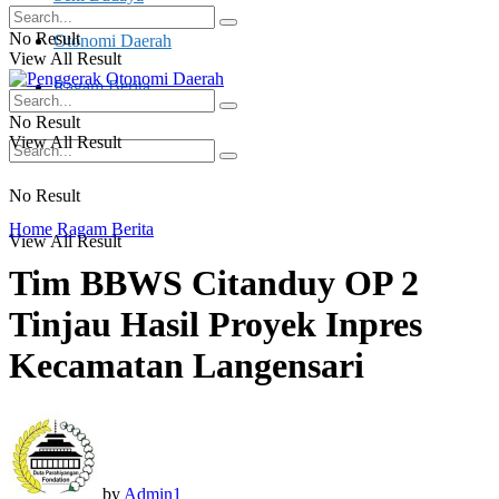
No Result
Otonomi Daerah
View All Result
Ragam Berita
No Result
View All Result
No Result
Home
Ragam Berita
View All Result
Tim BBWS Citanduy OP 2
Tinjau Hasil Proyek Inpres
Kecamatan Langensari
by
Admin1