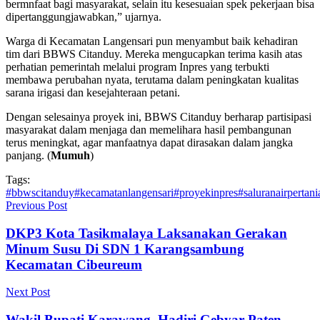
bermnfaat bagi masyarakat, selain itu kesesuaian spek pekerjaan bisa
dipertanggungjawabkan,” ujarnya.
Warga di Kecamatan Langensari pun menyambut baik kehadiran
tim dari BBWS Citanduy. Mereka mengucapkan terima kasih atas
perhatian pemerintah melalui program Inpres yang terbukti
membawa perubahan nyata, terutama dalam peningkatan kualitas
sarana irigasi dan kesejahteraan petani.
Dengan selesainya proyek ini, BBWS Citanduy berharap partisipasi
masyarakat dalam menjaga dan memelihara hasil pembangunan
terus meningkat, agar manfaatnya dapat dirasakan dalam jangka
panjang. (
Mumuh
)
Tags:
#bbwscitanduy
#kecamatanlangensari
#proyekinpres
#saluranairpertani
Previous Post
DKP3 Kota Tasikmalaya Laksanakan Gerakan
Minum Susu Di SDN 1 Karangsambung
Kecamatan Cibeureum
Next Post
Wakil Bupati Karawang, Hadiri Gebyar Paten