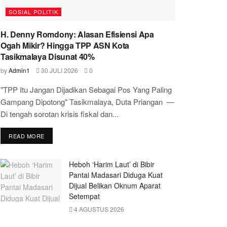
SOSIAL POLITIK
H. Denny Romdony: Alasan Efisiensi Apa
Ogah Mikir? Hingga TPP ASN Kota
Tasikmalaya Disunat 40%
by
Admin1
30 JULI 2026
0
"TPP Itu Jangan Dijadikan Sebagai Pos Yang Paling
Gampang Dipotong" Tasikmalaya, Duta Priangan —
Di tengah sorotan krisis fiskal dan...
READ MORE
Heboh ‘Harim Laut’ di Bibir
Pantai Madasari Diduga Kuat
Dijual Belikan Oknum Aparat
Setempat
4 AGUSTUS 2026