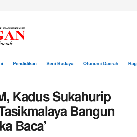
mi
Pendidikan
Seni Budaya
Otonomi Daerah
Rag
M, Kadus Sukahurip
 Tasikmalaya Bangun
ka Baca’