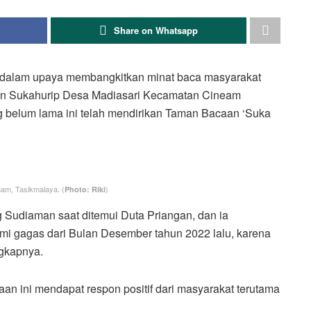
Share on Whatsapp
 dalam upaya membangkitkan minat baca masyarakat
sun Sukahurip Desa Madiasari Kecamatan Cineam
 belum lama ini telah mendirikan Taman Bacaan ‘Suka
am, Tasikmalaya. (
)
Photo: Riki
g Sudiaman saat ditemui Duta Priangan, dan ia
i gagas dari Bulan Desember tahun 2022 lalu, karena
ngkapnya.
an ini mendapat respon positif dari masyarakat terutama