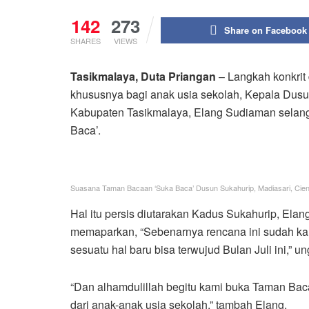
142
273
Share on Facebook
SHARES
VIEWS
Tasikmalaya, Duta Priangan
– Langkah konkrit
khususnya bagi anak usia sekolah, Kepala Du
Kabupaten Tasikmalaya, Elang Sudiaman selang
Baca’.
Suasana Taman Bacaan ‘Suka Baca’ Dusun Sukahurip, Madiasari, Cien
Hal itu persis diutarakan Kadus Sukahurip, Elan
memaparkan, “Sebenarnya rencana ini sudah kam
sesuatu hal baru bisa terwujud Bulan Juli ini,” u
“Dan alhamdulillah begitu kami buka Taman Baca
dari anak-anak usia sekolah,” tambah Elang.