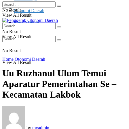
No Result
Otonomi Daerah
View All Result
Ragam Berita
No Result
View All Result
No Result
Home
Otonomi Daerah
View All Result
Uu Ruzhanul Ulum Temui
Aparatur Pemerintahan Se –
Kecamatan Lakbok
by
myadmin