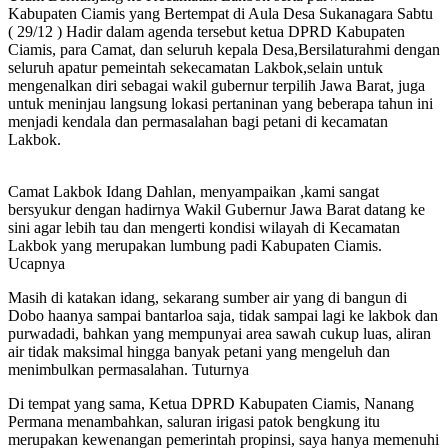
Kabupaten Ciamis yang Bertempat di Aula Desa Sukanagara Sabtu
( 29/12 ) Hadir dalam agenda tersebut ketua DPRD Kabupaten
Ciamis, para Camat, dan seluruh kepala Desa,Bersilaturahmi dengan
seluruh apatur pemeintah sekecamatan Lakbok,selain untuk
mengenalkan diri sebagai wakil gubernur terpilih Jawa Barat, juga
untuk meninjau langsung lokasi pertaninan yang beberapa tahun ini
menjadi kendala dan permasalahan bagi petani di kecamatan
Lakbok.
Camat Lakbok Idang Dahlan, menyampaikan ,kami sangat
bersyukur dengan hadirnya Wakil Gubernur Jawa Barat datang ke
sini agar lebih tau dan mengerti kondisi wilayah di Kecamatan
Lakbok yang merupakan lumbung padi Kabupaten Ciamis.
Ucapnya
Masih di katakan idang, sekarang sumber air yang di bangun di
Dobo haanya sampai bantarloa saja, tidak sampai lagi ke lakbok dan
purwadadi, bahkan yang mempunyai area sawah cukup luas, aliran
air tidak maksimal hingga banyak petani yang mengeluh dan
menimbulkan permasalahan. Tuturnya
Di tempat yang sama, Ketua DPRD Kabupaten Ciamis, Nanang
Permana menambahkan, saluran irigasi patok bengkung itu
merupakan kewenangan pemerintah propinsi, saya hanya memenuhi