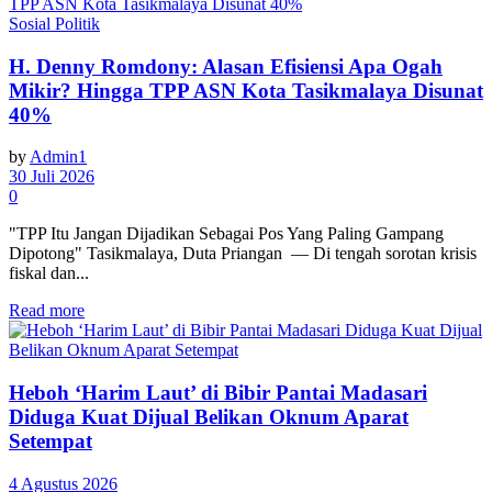
Sosial Politik
H. Denny Romdony: Alasan Efisiensi Apa Ogah
Mikir? Hingga TPP ASN Kota Tasikmalaya Disunat
40%
by
Admin1
30 Juli 2026
0
"TPP Itu Jangan Dijadikan Sebagai Pos Yang Paling Gampang
Dipotong" Tasikmalaya, Duta Priangan — Di tengah sorotan krisis
fiskal dan...
Read more
Heboh ‘Harim Laut’ di Bibir Pantai Madasari
Diduga Kuat Dijual Belikan Oknum Aparat
Setempat
4 Agustus 2026