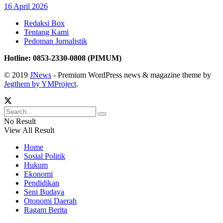
16 April 2026
Redaksi Box
Tentang Kami
Pedoman Jurnalistik
Hotline: 0853-2330-0808 (PIMUM)
© 2019
JNews
- Premium WordPress news & magazine theme by
Jegthem by YMProject
.
No Result
View All Result
Home
Sosial Politik
Hukum
Ekonomi
Pendidikan
Seni Budaya
Otonomi Daerah
Ragam Berita