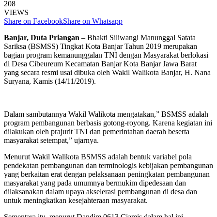
208
VIEWS
Share on Facebook
Share on Whatsapp
Banjar, Duta Priangan
– Bhakti Siliwangi Manunggal Satata
Sariksa (BSMSS) Tingkat Kota Banjar Tahun 2019 merupakan
bagian program kemanunggalan TNI dengan Masyarakat berlokasi
di Desa Cibeureum Kecamatan Banjar Kota Banjar Jawa Barat
yang secara resmi usai dibuka oleh Wakil Walikota Banjar, H. Nana
Suryana, Kamis (14/11/2019).
Dalam sambutannya Wakil Walikota mengatakan,” BSMSS adalah
program pembangunan berbasis gotong-royong. Karena kegiatan ini
dilakukan oleh prajurit TNI dan pemerintahan daerah beserta
masyarakat setempat,” ujarnya.
Menurut Wakil Walikota BSMSS adalah bentuk variabel pola
pendekatan pembangunan dan terminologis kebijakan pembangunan
yang berkaitan erat dengan pelaksanaan peningkatan pembangunan
masyarakat yang pada umumnya bermukim dipedesaan dan
dilaksanakan dalam upaya akselerasi pembangunan di desa dan
untuk meningkatkan kesejahteraan masyarakat.
Sementara itu, menurut Dandim 0613 Ciamis dalam hal ini