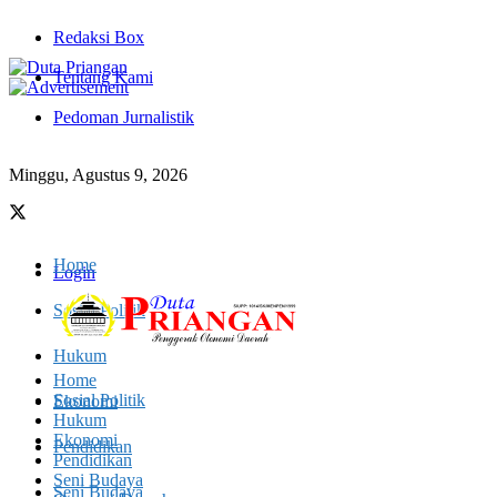
Redaksi Box
Tentang Kami
Pedoman Jurnalistik
Minggu, Agustus 9, 2026
Home
Login
Sosial Politik
Hukum
Home
Sosial Politik
Ekonomi
Hukum
Ekonomi
Pendidikan
Pendidikan
Seni Budaya
Seni Budaya