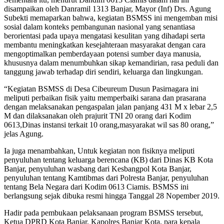
disampaikan oleh Danramil 1313 Banjar, Mayor (Inf) Drs. Agung
Subekti memaparkan bahwa, kegiatan BSMSS ini mengemban misi
sosial dalam konteks pembangunan nasional yang senantiasa
berorientasi pada upaya mengatasi kesulitan yang dihadapi serta
membantu meningkatkan kesejahteraan masyarakat dengan cara
mengoptimalkan pemberdayaan potensi sumber daya manusia,
khususnya dalam menumbuhkan sikap kemandirian, rasa peduli dan
tanggung jawab terhadap diri sendiri, keluarga dan lingkungan.
“Kegiatan BSMSS di Desa Cibeureum Dusun Pasirnagara ini
meliputi perbaikan fisik yaitu memperbaiki sarana dan prasarana
dengan melaksanakan pengaspalan jalan panjang 431 M x lebar 2,5
M dan dilaksanakan oleh prajurit TNI 20 orang dari Kodim
0613,Dinas instansi terkait 10 orang,masyarakat wil sas 80 orang,”
jelas Agung.
Ia juga menambahkan, Untuk kegiatan non fisiknya meliputi
penyuluhan tentang keluarga berencana (KB) dari Dinas KB Kota
Banjar, penyuluhan wasbang dari Kesbangpol Kota Banjar,
penyuluhan tentang Kamtibmas dari Polresta Banjar, penyuluhan
tentang Bela Negara dari Kodim 0613 Ciamis. BSMSS ini
berlangsung sejak dibuka resmi hingga Tanggal 28 Nopember 2019.
Hadir pada pembukaan pelaksanaan program BSMSS tersebut,
Ketua DPRD Kota Banjar, Kapolres Banjar Kota, para kepala