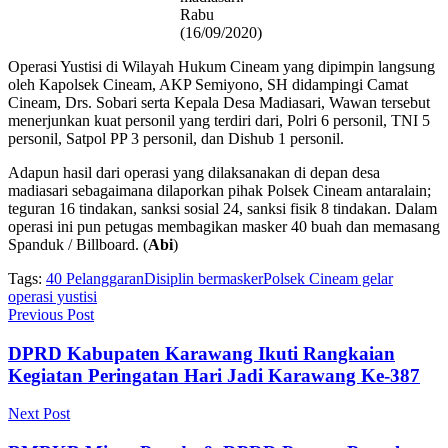
Rabu
(16/09/2020)
Operasi Yustisi di Wilayah Hukum Cineam yang dipimpin langsung
oleh Kapolsek Cineam, AKP Semiyono, SH didampingi Camat
Cineam, Drs. Sobari serta Kepala Desa Madiasari, Wawan tersebut
menerjunkan kuat personil yang terdiri dari, Polri 6 personil, TNI 5
personil, Satpol PP 3 personil, dan Dishub 1 personil.
Adapun hasil dari operasi yang dilaksanakan di depan desa
madiasari sebagaimana dilaporkan pihak Polsek Cineam antaralain;
teguran 16 tindakan, sanksi sosial 24, sanksi fisik 8 tindakan. Dalam
operasi ini pun petugas membagikan masker 40 buah dan memasang
Spanduk / Billboard. (
Abi
)
Tags:
40 Pelanggaran
Disiplin bermasker
Polsek Cineam gelar
operasi yustisi
Previous Post
DPRD Kabupaten Karawang Ikuti Rangkaian
Kegiatan Peringatan Hari Jadi Karawang Ke-387
Next Post