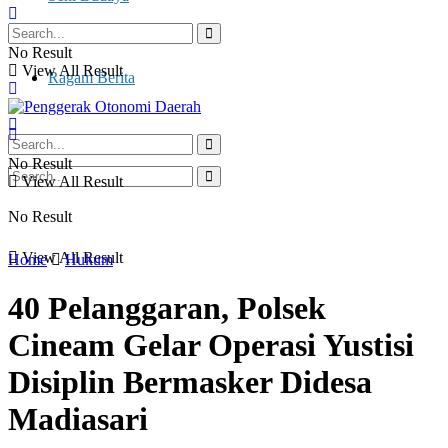
Otonomi Daerah
No Result
View All Result
Ragam Berita
No Result
View All Result
No Result
View All Result
Home
Hukum
40 Pelanggaran, Polsek
Cineam Gelar Operasi Yustisi
Disiplin Bermasker Didesa
Madiasari