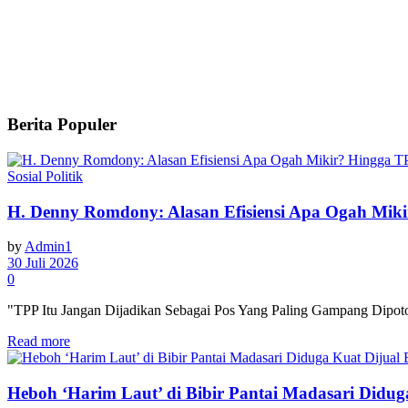
Berita Populer
Sosial Politik
H. Denny Romdony: Alasan Efisiensi Apa Ogah Mik
by
Admin1
30 Juli 2026
0
"TPP Itu Jangan Dijadikan Sebagai Pos Yang Paling Gampang Dipoton
Read more
Heboh ‘Harim Laut’ di Bibir Pantai Madasari Didu