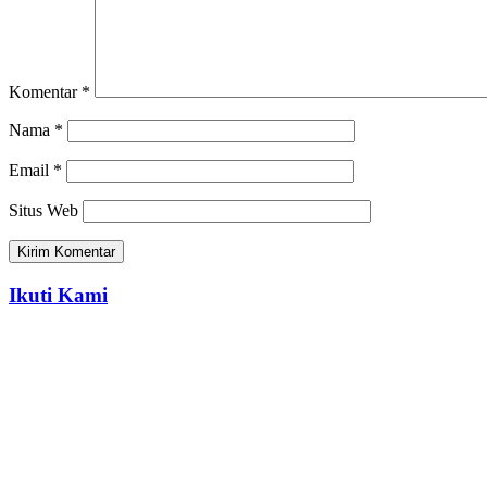
Komentar
*
Nama
*
Email
*
Situs Web
Ikuti Kami