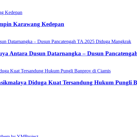
impin Karawang Kedepan
ikuya Antara Dusun Datarnangka – Dusun Pancateng
asikmalaya Diduga Kuat Tersandung Hukum Pungli B
gthem by YMProject
.