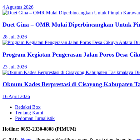
4 Agustus 2026
Duet Gina – OMR Mulai Diperbincangkan Untuk P
28 Juli 2026
Program Kegiatan Pengerasan Jalan Poros Desa C
23 Juli 2026
Oknum Kades Berprestasi di Cisayong Kabupaten T
16 April 2026
Redaksi Box
Tentang Kami
Pedoman Jurnalistik
Hotline: 0853-2330-0808 (PIMUM)
© 2019
JNews
- Premium WordPress news & magazine theme by
Je