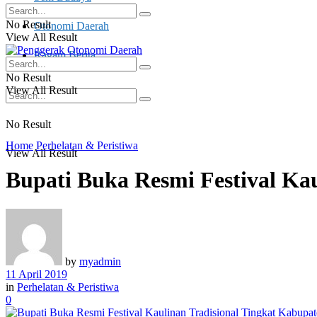
No Result
Otonomi Daerah
View All Result
Ragam Berita
No Result
View All Result
No Result
Home
Perhelatan & Peristiwa
View All Result
Bupati Buka Resmi Festival Ka
by
myadmin
11 April 2019
in
Perhelatan & Peristiwa
0