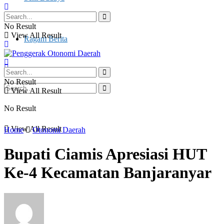
Otonomi Daerah
No Result
View All Result
Ragam Berita
No Result
View All Result
No Result
View All Result
Home
Otonomi Daerah
Bupati Ciamis Apresiasi HUT
Ke-4 Kecamatan Banjaranyar