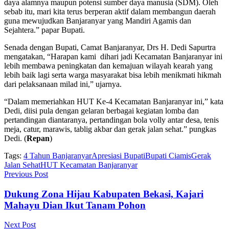
daya alamnya maupun potensi sumber daya manusia (SDM). Oleh
sebab itu, mari kita terus berperan aktif dalam membangun daerah
guna mewujudkan Banjaranyar yang Mandiri Agamis dan
Sejahtera.” papar Bupati.
Senada dengan Bupati, Camat Banjaranyar, Drs H. Dedi Sapurtra
mengatakan, “Harapan kami dihari jadi Kecamatan Banjaranyar ini
lebih membawa peningkatan dan kemajuan wilayah kearah yang
lebih baik lagi serta warga masyarakat bisa lebih menikmati hikmah
dari pelaksanaan milad ini,” ujarnya.
“Dalam memeriahkan HUT Ke-4 Kecamatan Banjaranyar ini,” kata
Dedi, diisi pula dengan gelaran berbagai kegiatan lomba dan
pertandingan diantaranya, pertandingan bola volly antar desa, tenis
meja, catur, marawis, tablig akbar dan gerak jalan sehat.” pungkas
Dedi. (
Repan
)
Tags:
4 Tahun Banjaranyar
Apresiasi Bupati
Bupati Ciamis
Gerak
Jalan Sehat
HUT Kecamatan Banjaranyar
Previous Post
Dukung Zona Hijau Kabupaten Bekasi, Kajari
Mahayu Dian Ikut Tanam Pohon
Next Post