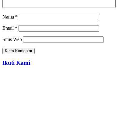
Nama
*
Email
*
Situs Web
Ikuti Kami