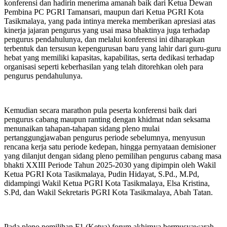
konferensi dan hadirin menerima amanah baik dari Ketua Dewan
Pembina PC PGRI Tamansari, maupun dari Ketua PGRI Kota
Tasikmalaya, yang pada intinya mereka memberikan apresiasi atas
kinerja jajaran pengurus yang usai masa bhaktinya juga terhadap
pengurus pendahulunya, dan melalui konferensi ini diharapkan
terbentuk dan tersusun kepengurusan baru yang lahir dari guru-guru
hebat yang memiliki kapasitas, kapabilitas, serta dedikasi terhadap
organisasi seperti keberhasilan yang telah ditorehkan oleh para
pengurus pendahulunya.
Kemudian secara marathon pula peserta konferensi baik dari
pengurus cabang maupun ranting dengan khidmat ndan seksama
menunaikan tahapan-tahapan sidang pleno mulai
pertanggungjawaban pengurus periode sebelumnya, menyusun
rencana kerja satu periode kedepan, hingga pernyataan demisioner
yang dilanjut dengan sidang pleno pemilihan pengurus cabang masa
bhakti XXIII Periode Tahun 2025-2030 yang dipimpin oleh Wakil
Ketua PGRI Kota Tasikmalaya, Pudin Hidayat, S.Pd., M.Pd,
didampingi Wakil Ketua PGRI Kota Tasikmalaya, Elsa Kristina,
S.Pd, dan Wakil Sekretaris PGRI Kota Tasikmalaya, Abah Tatan.
Pada pleno pemilihan F1 (Ketua) forum akhirnya bermusyawarah