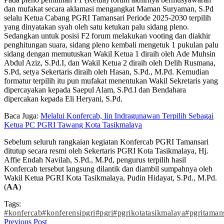
dan mufakat secara aklamasi mengangkat Maman Suryaman, S.Pd
selalu Ketua Cabang PGRI Tamansari Periode 2025-2030 terpilih
yang dinyatakan syah oleh satu ketukan palu sidang pleno.
Sedangkan untuk posisi F2 forum melakukan vooting dan diakhir
penghitungan suara, sidang pleno kembali mengetuk 1 pukulan palu
sidang dengan memutuskan Wakil Ketua 1 diraih oleh Ade Muhsin
Abdul Aziz, S.Pd.I, dan Wakil Ketua 2 diraih oleh Delih Rusmana,
S.Pd, setya Sekertaris diraih oleh Hasan, S.Pd., M.Pd. Kemudian
formatur terpilih itu pun mufakat menentukan Wakil Sekretaris yang
dipercayakan kepada Saepul Alam, S.Pd.I dan Bendahara
dipercakan kepada Eli Heryani, S.Pd.
Baca Juga:
Melalui Konfercab, Iin Indragunawan Terpilih Sebagai
Ketua PC PGRI Tawang Kota Tasikmalaya
Sebelum seluruh rangkaian kegiatan Konfercab PGRI Tamansari
ditutup secara resmi oleh Sekertaris PGRI Kota Tasikmalaya, Hj.
Affie Endah Navilah, S.Pd., M.Pd, pengurus terpilih hasil
Konfercab tersebut langsung dilantik dan diambil sumpahnya oleh
Wakil Ketua PGRI Kota Tasikmalaya, Pudin Hidayat, S.Pd., M.Pd.
(
AA
)
Tags:
#konfercab
#konferensipgri
#pgri
#pgrikotatasikmalaya
#pgritaman
Previous Post