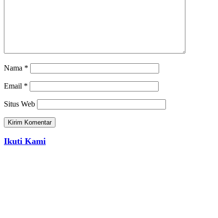
Nama
*
Email
*
Situs Web
Ikuti Kami