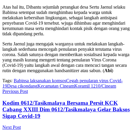
Atas hal itu, Dibantu sejumlah perangkat desa Sertu Jaenul selaku
Babinsa setempat sudah menghimbau kepada warga untuk
melakukan kebersihan lingkungan, sebagai langkah antisipasi
penyebaran Covid-19 tersebut. wjuga dihimbau agar menghindari
kerumunan masa serta menghindari kontak pisik dengan orang yang
tidak dipandang perlu.
Sertu Jaenul juga mengajak warganya untuk melakukan langkah-
langkah sederhana mencegah penularan penyakit terutama virus
corona. Salah satunya dengan memberikan sosialisasi kepada warga
yang masih kurang mengerti tentang penularan Virus Corona
(Covid-19) yaitu langkah awal dengan cara mencuci tangan secara
rutin dengan menggunakan handsanitizer atau sabun. (
Abi
)
Tags:
Babinsa laksanakan komsos
Cegah penularan virus Covid-
19
Desa cikondang
Kecamatan Cineam
Koramil 1210/Cineam
Previous Post
Kodim 0612/Tasikmalaya Bersama Persit KCK
Cabang XXIII Dim 0612/Tasikmalaya Gelar Baksos
Sigap Covid-19
Next Post