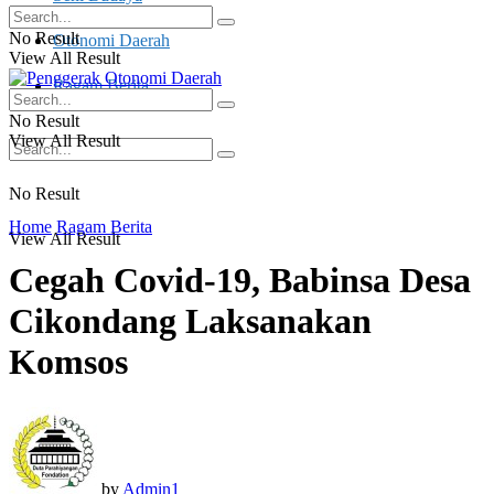
No Result
Otonomi Daerah
View All Result
Ragam Berita
No Result
View All Result
No Result
Home
Ragam Berita
View All Result
Cegah Covid-19, Babinsa Desa
Cikondang Laksanakan
Komsos
by
Admin1