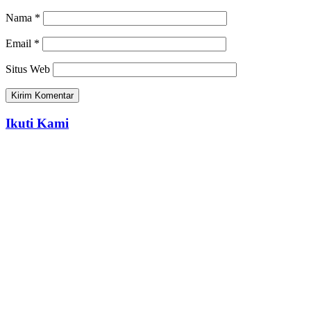
Nama
*
Email
*
Situs Web
Ikuti Kami