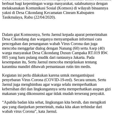
berbuat bagi kepentingan warga masyarakat, salahsatunya dengan
melaksanakan Komunikasi Sosial (Komsos) di wilayah binaannya
yakni di Desa Cikondang Kecamatan Cineam Kabupaten
Tasikmalaya, Rabu (22/04/2020).
Dalam giat Komsosnya, Sertu Jaenul kepada aparat pemerintahan
Desa Cikondang dan warganya menyampaikan informasi cara
pencegahan dan penanganan wabah Virus Corona dan juga
mencoba menggelar dialog dengan Nanang (60) serta Asep (40)
warga masyarakat Desa Cikondang Dusun Campaka RT.019 RW.
005 yang baru pulang mudik dari rantaunya Jakarta. Pada
kesempatan itu, Sertu Jaenul mencoba menjelaskan tentang
karantina mandiri dibawah pemantauan rutin tim medis.
Kegiatan ini perlu dilakukan karena untuk mengantisipasi
penyebaran Virus Corona (COVID-19-red). Secara umum, Sertu
Jaenul juga menghimbau agar warga selalu memperhatikan
kebersihan diri dan lingkungannya serta memperhatikan asupan gizi
makanan yang dikonsumsi agar tidak mudah terserang penyakit.
“Apabila badan kita sehat, lingkungan kita bersih, dan mengikuti
apa yang dianjurkan pemerintah, maka kita akan terhindar dari
wabah virus Corona”, kata Jaenul.