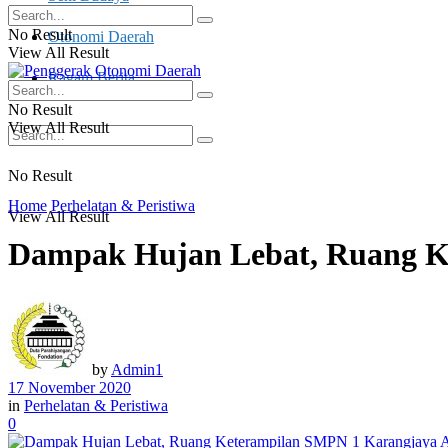
No Result
Otonomi Daerah
View All Result
Ragam Berita
No Result
View All Result
No Result
Home
Perhelatan & Peristiwa
View All Result
Dampak Hujan Lebat, Ruang 
by
Admin1
17 November 2020
in
Perhelatan & Peristiwa
0