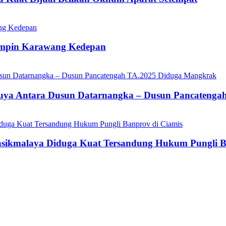
impin Karawang Kedepan
ikuya Antara Dusun Datarnangka – Dusun Pancateng
asikmalaya Diduga Kuat Tersandung Hukum Pungli B