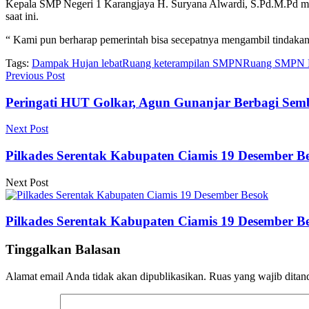
Kepala SMP Negeri 1 Karangjaya H. Suryana Alwardi, S.Pd.M.Pd men
saat ini.
“ Kami pun berharap pemerintah bisa secepatnya mengambil tindakan
Tags:
Dampak Hujan lebat
Ruang keterampilan SMPN
Ruang SMPN K
Previous Post
Peringati HUT Golkar, Agun Gunanjar Berbagi Sem
Next Post
Pilkades Serentak Kabupaten Ciamis 19 Desember B
Next Post
Pilkades Serentak Kabupaten Ciamis 19 Desember B
Tinggalkan Balasan
Alamat email Anda tidak akan dipublikasikan.
Ruas yang wajib ditan