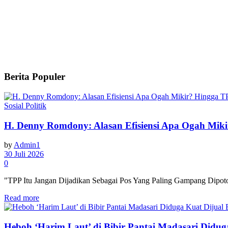
Berita Populer
Sosial Politik
H. Denny Romdony: Alasan Efisiensi Apa Ogah Mik
by
Admin1
30 Juli 2026
0
"TPP Itu Jangan Dijadikan Sebagai Pos Yang Paling Gampang Dipoton
Read more
Heboh ‘Harim Laut’ di Bibir Pantai Madasari Didu