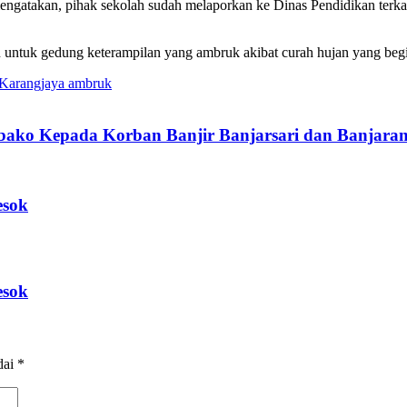
gatakan, pihak sekolah sudah melaporkan ke Dinas Pendidikan terkai
 untuk gedung keterampilan yang ambruk akibat curah hujan yang begi
arangjaya ambruk
bako Kepada Korban Banjir Banjarsari dan Banjaran
esok
esok
dai
*