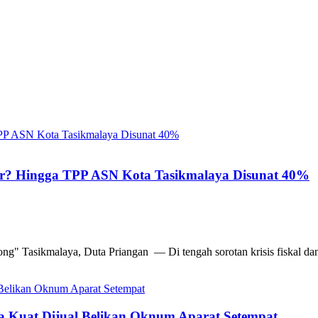
ir? Hingga TPP ASN Kota Tasikmalaya Disunat 40%
g" Tasikmalaya, Duta Priangan — Di tengah sorotan krisis fiskal dan
ga Kuat Dijual Belikan Oknum Aparat Setempat