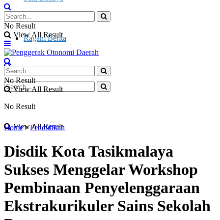
Otonomi Daerah
No Result
View All Result
Ragam Berita
No Result
View All Result
No Result
View All Result
Home
Pendidikan
Disdik Kota Tasikmalaya
Sukses Menggelar Workshop
Pembinaan Penyelenggaraan
Ekstrakurikuler Sains Sekolah