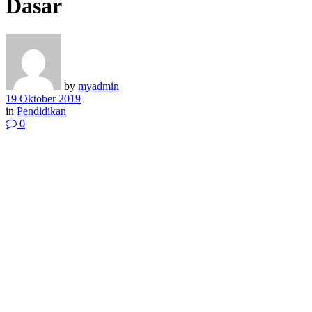
Dasar
by
myadmin
19 Oktober 2019
in
Pendidikan
0