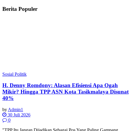
Berita Populer
Sosial Politik
H. Denny Romdony: Alasan Efisiensi Apa Ogah
Mikir? Hingga TPP ASN Kota Tasikmalaya Disunat
40%
by
Admin1
30 Juli 2026
0
"TPP Itu Jangan Dijadikan Sebagai Pos Yang Paling Gampang