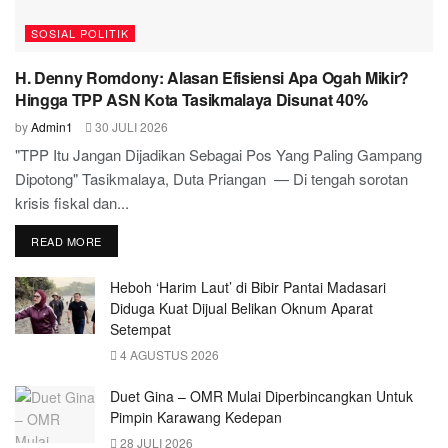
SOSIAL POLITIK
H. Denny Romdony: Alasan Efisiensi Apa Ogah Mikir?
Hingga TPP ASN Kota Tasikmalaya Disunat 40%
by
Admin1
30 JULI 2026
"TPP Itu Jangan Dijadikan Sebagai Pos Yang Paling Gampang
Dipotong" Tasikmalaya, Duta Priangan — Di tengah sorotan
krisis fiskal dan...
READ MORE
Heboh ‘Harim Laut’ di Bibir Pantai Madasari
Diduga Kuat Dijual Belikan Oknum Aparat
Setempat
4 AGUSTUS 2026
Duet Gina – OMR Mulai Diperbincangkan Untuk
Pimpin Karawang Kedepan
28 JULI 2026