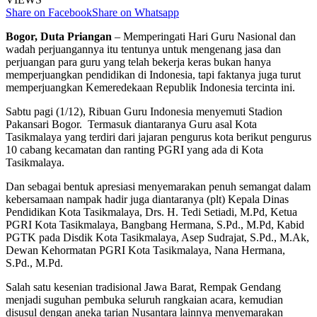
Share on Facebook
Share on Whatsapp
Bogor, Duta Priangan
– Memperingati Hari Guru Nasional dan
wadah perjuangannya itu tentunya untuk mengenang jasa dan
perjuangan para guru yang telah bekerja keras bukan hanya
memperjuangkan pendidikan di Indonesia, tapi faktanya juga turut
memperjuangkan Kemeredekaan Republik Indonesia tercinta ini.
Sabtu pagi (1/12), Ribuan Guru Indonesia menyemuti Stadion
Pakansari Bogor. Termasuk diantaranya Guru asal Kota
Tasikmalaya yang terdiri dari jajaran pengurus kota berikut pengurus
10 cabang kecamatan dan ranting PGRI yang ada di Kota
Tasikmalaya.
Dan sebagai bentuk apresiasi menyemarakan penuh semangat dalam
kebersamaan nampak hadir juga diantaranya (plt) Kepala Dinas
Pendidikan Kota Tasikmalaya, Drs. H. Tedi Setiadi, M.Pd, Ketua
PGRI Kota Tasikmalaya, Bangbang Hermana, S.Pd., M.Pd, Kabid
PGTK pada Disdik Kota Tasikmalaya, Asep Sudrajat, S.Pd., M.Ak,
Dewan Kehormatan PGRI Kota Tasikmalaya, Nana Hermana,
S.Pd., M.Pd.
Salah satu kesenian tradisional Jawa Barat, Rempak Gendang
menjadi suguhan pembuka seluruh rangkaian acara, kemudian
disusul dengan aneka tarian Nusantara lainnya menyemarakan