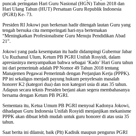
puncak peringatan Hari Guru Nasional (HGN) Tahun 2018 dan
Hari Ulang Tahun (HUT) Persatuan Guru Republik Indonesia
(PGRI) Ke- 73.
Presiden RI Jokowi pun berkenan hadir ditengah lautan Guru yang
tengah bersuka cita memperingati hari-nya bertemakan
“Meningkatkan Profesionalisme Guru Menuju Pendidikan Abad
21”.
Jokowi yang pada kesempatan itu hadir didampingi Gubernur Jabar
Uu Ruzhanul Ulum, Ketum PB PGRI Unifah Rosyidi, dalam
apresiasinya menyampaikan bahwa sebagai ‘Kado’ Hari Guru tahun
ini dari pemerintah adalah PP Nomor 49 Tahun 2018 tentang
Manajemen Pegawai Pemerintah dengan Perjanjian Kerja (PPPK).
PP ini sekaligus menjadi payung hukum penyelesain masalah
honorer K2 (kategori dua) dan non kategori usia di atas 35 tahun.
Adapun secara teknis Presiden berjani akan segera membahasanya
bersama dengan Ketum PB PGRI.
Sementara itu, Ketua Umum PB PGRI menyoal Kadonya Jokowi,
dihadapan Guru Indonesia Unifah Rosyidi menjanjikan mekanisme
PPPK akan dibuat lebih mudah untuk guru honorer di atas usia 35
tahun.
Saat berita ini dilansir, baik (Plt) Kadisik maupun pengurus PGRI