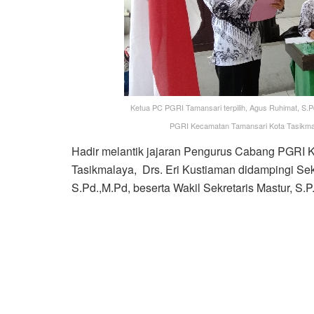
Ketua PC PGRI Tamansari terpilih, Agus Ruhimat, S
PGRI Kecamatan Tamansari Kota Tasikmala
Hadir melantik jajaran Pengurus Cabang PGRI K
Tasikmalaya, Drs. Eri Kustiaman didampingi Sek
S.Pd.,M.Pd, beserta Wakil Sekretaris Mastur, S.P.