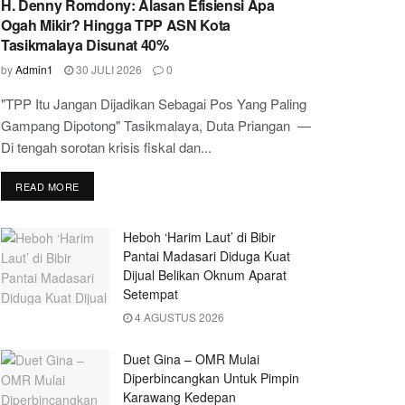
H. Denny Romdony: Alasan Efisiensi Apa
Ogah Mikir? Hingga TPP ASN Kota
Tasikmalaya Disunat 40%
by
Admin1
30 JULI 2026
0
"TPP Itu Jangan Dijadikan Sebagai Pos Yang Paling
Gampang Dipotong" Tasikmalaya, Duta Priangan —
Di tengah sorotan krisis fiskal dan...
READ MORE
Heboh ‘Harim Laut’ di Bibir
Pantai Madasari Diduga Kuat
Dijual Belikan Oknum Aparat
Setempat
4 AGUSTUS 2026
Duet Gina – OMR Mulai
Diperbincangkan Untuk Pimpin
Karawang Kedepan