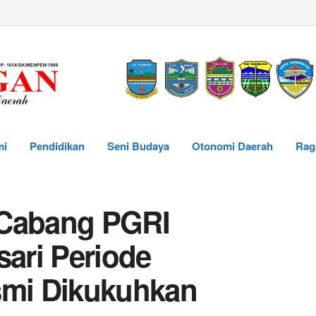
mi
Pendidikan
Seni Budaya
Otonomi Daerah
Rag
 Cabang PGRI
ari Periode
smi Dikukuhkan