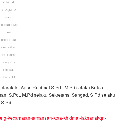
Ruhimat,
S.Pd.,M.Pd
saat
mengucapkan
janji
organisasi
yang diikuti
oleh jajaran
pengurus
lainnya.
(Photo: AA)
antaralain; Agus Ruhimat S.Pd., M.Pd selaku Ketua,
n, S.Pd., M.Pd selaku Sekretaris, Sangad, S.Pd selaku
 S.Pd.
abang-kecamatan-tamansari-kota-khidmat-laksanakqn-