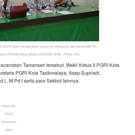
.Pd.,M.Pd saat membacakan sususnan pengurus dan personalia PC
ya Periode/Masa Bhakti XXII/2020-2025. (Photo: AA)
ecamatan Tamansari tersebut, Wakil Ketua II PGRI Kota
retaris PGRI Kota Tasikmalaya, Asep Supriadi,
d.I., M.Pd.I serta para Sekbid lainnya.
Ketua PC
PGRI
Tamansari,
Agus