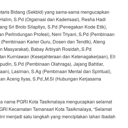
retaris Bidang (Sekbid) yang sama-sama mengucapkan
d Halim, S.Pd (Orgainasi dan Kaderisasi), Resha Hadi
ng Sri Broto Silaptiyo, S.Pd (Penegakan Kode Etik),
an Perlindungan Profesi), Neni Triyani, S.Pd (Pembinaan
 (Pembinaan Karier Guru, Dosen dan Tendik), Ateng
an Masyarakat), Babay Arbiyah Rosidah,.S.Pd
an Kurniawan (Kesejahteraan dan Ketenagakerjaan), Eli
udin, S.Pd (Pembinaan Olahraga), Jajang Bahtiar,
an), Lasiman, S.Ag (Pembinaan Mental dan Spiritual),
 dan Aceng Ilyas, S.Pd.,M.Si (Hubungan Kerjasama
tas nama PGRI Kota Tasikmalaya mengucapkan selamat
GRI Kecamatan Tamansari Kota Tasikmalaya, “Selamat
ini menjadi satu langkah yang menciptakan lahan ibadah