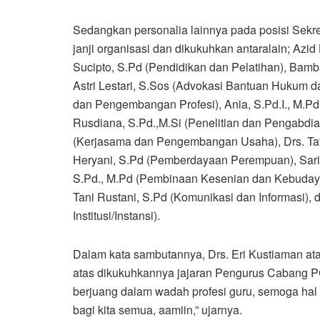
Sedangkan personalia lainnya pada posisi Sek
janji organisasi dan dikukuhkan antaralain; Azi
Sucipto, S.Pd (Pendidikan dan Pelatihan), Bamba
Astri Lestari, S.Sos (Advokasi Bantuan Hukum d
dan Pengembangan Profesi), Ania, S.Pd.I., M.Pd
Rusdiana, S.Pd.,M.Si (Penelitian dan Pengabdi
(Kerjasama dan Pengembangan Usaha), Drs. Tat
Heryani, S.Pd (Pemberdayaan Perempuan), Sarip
S.Pd., M.Pd (Pembinaan Kesenian dan Kebudaya
Tani Rustani, S.Pd (Komunikasi dan Informasi),
Institusi/Instansi).
Dalam kata sambutannya, Drs. Eri Kustiaman a
atas dikukuhkannya jajaran Pengurus Cabang P
berjuang dalam wadah profesi guru, semoga hal 
bagi kita semua, aamiin,” ujarnya.