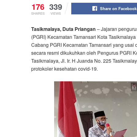
176
339
Share on Facebook
SHARES
VIEWS
Tasikmalaya, Duta Priangan
– Jajaran penguru
(PGRI) Kecamatan Tamansari Kota Tasikmalaya M
Cabang PGRI Kecamatan Tamansari yang usai di
secara resmi dikukuhkan oleh Pengurus PGRI K
Tasikmalaya, Jl. Ir. H Juanda No. 225 Tasikmal
protokoler kesehatan covid-19.