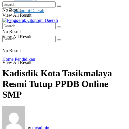
No Result
Otonomi Daerah
View All Result
Ragam Berita
No Result
View All Result
No Result
Home
Pendidikan
View All Result
Kadisdik Kota Tasikmalaya
Resmi Tutup PPDB Online
SMP
by
myadmin