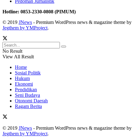
Pedoman Jurnalistik
Hotline: 0853-2330-0808 (PIMUM)
© 2019
JNews
- Premium WordPress news & magazine theme by
Jegthem by YMProject
.
No Result
View All Result
Home
Sosial Politik
Hukum
Ekonomi
Pendidikan
Seni Budaya
Otonomi Daerah
Ragam Berita
© 2019
JNews
- Premium WordPress news & magazine theme by
Jegthem by YMProject
.