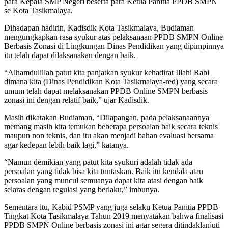
para Kepala SMP Negeri beserta para Ketua Panitia PPDB SMPN
se Kota Tasikmalaya.
Dihadapan hadirin, Kadisdik Kota Tasikmalaya, Budiaman
mengungkapkan rasa syukur atas pelaksanaan PPDB SMPN Online
Berbasis Zonasi di Lingkungan Dinas Pendidikan yang dipimpinnya
itu telah dapat dilaksanakan dengan baik.
“Alhamdulillah patut kita panjatkan syukur kehadirat Illahi Rabi
dimana kita (Dinas Pendidikan Kota Tasikmalaya-red) yang secara
umum telah dapat melaksanakan PPDB Online SMPN berbasis
zonasi ini dengan relatif baik,” ujar Kadisdik.
Masih dikatakan Budiaman, “Dilapangan, pada pelaksanaannya
memang masih kita temukan beberapa persoalan baik secara teknis
maupun non teknis, dan itu akan menjadi bahan evaluasi bersama
agar kedepan lebih baik lagi,” katanya.
“Namun demikian yang patut kita syukuri adalah tidak ada
persoalan yang tidak bisa kita tuntaskan. Baik itu kendala atau
persoalan yang muncul semuanya dapat kita atasi dengan baik
selaras dengan regulasi yang berlaku,” imbunya.
Sementara itu, Kabid PSMP yang juga selaku Ketua Panitia PPDB
Tingkat Kota Tasikmalaya Tahun 2019 menyatakan bahwa finalisasi
PPDB SMPN Online berbasis zonasi ini agar segera ditindaklanjuti