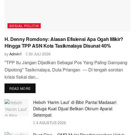
SOSIAL POLITIK
H. Denny Romdony: Alasan Efisiensi Apa Ogah Mikir?
Hingga TPP ASN Kota Tasikmalaya Disunat 40%
by
Admin1
30 JULI 2026
"TPP Itu Jangan Dijadikan Sebagai Pos Yang Paling Gampang
Dipotong" Tasikmalaya, Duta Priangan — Di tengah sorotan
krisis fiskal dan...
READ MORE
Heboh ‘Harim Laut’ di Bibir Pantai Madasari
Diduga Kuat Dijual Belikan Oknum Aparat
Setempat
4 AGUSTUS 2026
Duet Gina – OMR Mulai Diperbincangkan Untuk