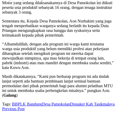
Motor yang sedang dilaksanakannya di Desa Pamokolan ini diikuti
peserta usia produktif sebanyak 16 orang, dengan tenaga instruktur
sebanyak 3 orang.
Sementara itu, Kepala Desa Pamokolan, Aon Nurhakim yang juga
tengah menperhatikan warganya sedang berlatih itu kepada Duta
Priangan mengungkapkan rasa bangga dan syukurnya serta
terimakasih kepada pihak pemerintah.
“Alhamdulillah, dengan ada program ini warga kami terutama
warga usia produktif yang belum memiliki profesi atau pekerjaan
diharapkan setelah mengikuti program ini mereka dapat
mewujudkan mimpinya, apa mau bekerja di tempat orang lain,
pabrik (industri) atau mau mandiri dengan membuka usaha sendiri,”
kata Kuwu Aon.
Masih dikatakannya, “Kami pun berharap program ini ada tindak
lanjut seperti ada bantuan pembinaan lanjut semisal bantuan
permodalan dari pihak pemerintah bagi para alumni pelatihan MTU
ini untuk membuka usaha perbengkelan misalnya.” pungkas Aon.
(
Galang
)
Tags:
BBPLK Bandung
Desa Pamokolan
Disnaker Kab Tasikmalaya
Previous Post