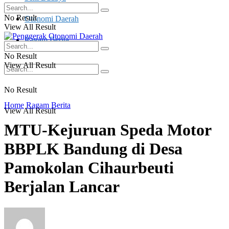
No Result
Otonomi Daerah
View All Result
Ragam Berita
No Result
View All Result
No Result
Home
Ragam Berita
View All Result
MTU-Kejuruan Speda Motor
BBPLK Bandung di Desa
Pamokolan Cihaurbeuti
Berjalan Lancar