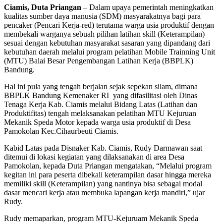
Ciamis, Duta Priangan
– Dalam upaya pemerintah meningkatkan
kualitas sumber daya manusia (SDM) masyarakatnya bagi para
pencaker (Pencari Kerja-red) terutama warga usia produktif dengan
membekali warganya sebuah pilihan latihan skill (Keterampilan)
sesuai dengan kebutuhan masyarakat sasaran yang dipandang dari
kebutuhan daerah melalui program pelatihan Mobile Trainning Unit
(MTU) Balai Besar Pengembangan Latihan Kerja (BBPLK)
Bandung.
Hal ini pula yang tengah berjalan sejak sepekan silam, dimana
BBPLK Bandung Kemenaker RI yang difasilitasi oleh Dinas
Tenaga Kerja Kab. Ciamis melalui Bidang Latas (Latihan dan
Produktifitas) tengah melaksanakan pelatihan MTU Kejuruan
Mekanik Speda Motor kepada warga usia produktif di Desa
Pamokolan Kec.Cihaurbeuti Ciamis.
Kabid Latas pada Disnaker Kab. Ciamis, Rudy Darmawan saat
ditemui di lokasi kegiatan yang dilaksanakan di area Desa
Pamokolan, kepada Duta Priangan mengatakan, “Melalui program
kegitan ini para peserta dibekali keterampilan dasar hingga mereka
memiliki skill (Keterampilan) yang nantinya bisa sebagai modal
dasar mencari kerja atau membuka lapangan kerja mandiri,” ujar
Rudy.
Rudy memaparkan, program MTU-Kejuruam Mekanik Speda