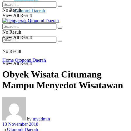
No Result
Otonomi Daerah
View All Result
Ragam Berita
No Result
View All Result
No Result
Home
Otonomi Daerah
View All Result
Obyek Wisata Citumang
Mampu Menyedot Wisatawan
by
myadmin
13 November 2018
in
Otonomi Daerah