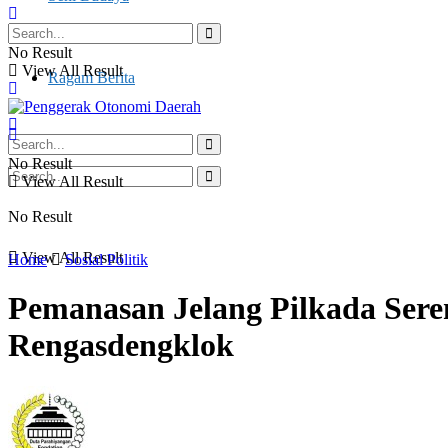
Otonomi Daerah
No Result
View All Result
Ragam Berita
No Result
View All Result
No Result
View All Result
Home
Sosial Politik
Pemanasan Jelang Pilkada Sere
Rengasdengklok