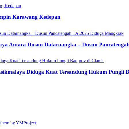
impin Karawang Kedepan
ikuya Antara Dusun Datarnangka – Dusun Pancateng
asikmalaya Diduga Kuat Tersandung Hukum Pungli B
gthem by YMProject
.