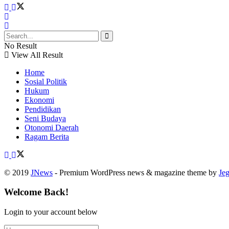
No Result
View All Result
Home
Sosial Politik
Hukum
Ekonomi
Pendidikan
Seni Budaya
Otonomi Daerah
Ragam Berita
© 2019
JNews
- Premium WordPress news & magazine theme by
Je
Welcome Back!
Login to your account below