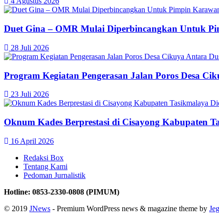
4 Agustus 2026
Duet Gina – OMR Mulai Diperbincangkan Untuk P
28 Juli 2026
Program Kegiatan Pengerasan Jalan Poros Desa C
23 Juli 2026
Oknum Kades Berprestasi di Cisayong Kabupaten T
16 April 2026
Redaksi Box
Tentang Kami
Pedoman Jurnalistik
Hotline: 0853-2330-0808 (PIMUM)
© 2019
JNews
- Premium WordPress news & magazine theme by
Je