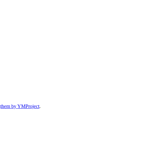
gthem by YMProject
.