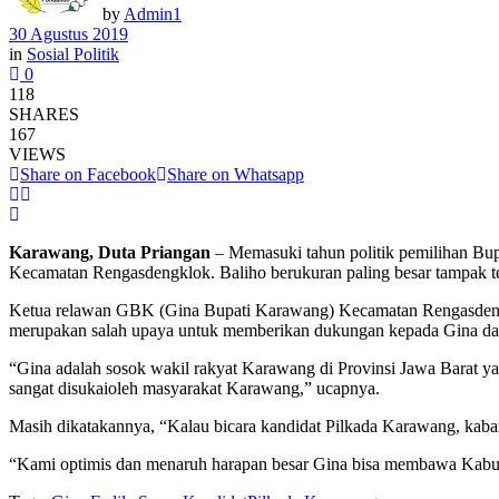
by
Admin1
30 Agustus 2019
in
Sosial Politik
0
118
SHARES
167
VIEWS
Share on Facebook
Share on Whatsapp
Karawang, Duta Priangan
– Memasuki tahun politik pemilihan Bup
Kecamatan Rengasdengklok. Baliho berukuran paling besar tampak t
Ketua relawan GBK (Gina Bupati Karawang) Kecamatan Rengasdengkl
merupakan salah upaya untuk memberikan dukungan kepada Gina da
“Gina adalah sosok wakil rakyat Karawang di Provinsi Jawa Barat ya
sangat disukaioleh masyarakat Karawang,” ucapnya.
Masih dikatakannya, “Kalau bicara kandidat Pilkada Karawang, kaba
“Kami optimis dan menaruh harapan besar Gina bisa membawa Kabupa