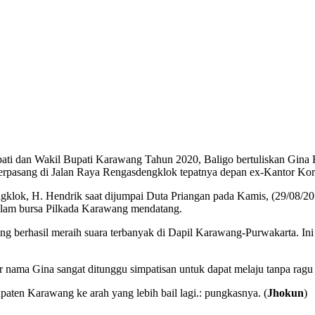
ati dan Wakil Bupati Karawang Tahun 2020, Baligo bertuliskan Gina 
erpasang di Jalan Raya Rengasdengklok tepatnya depan ex-Kantor Ko
ok, H. Hendrik saat dijumpai Duta Priangan pada Kamis, (29/08/20
lam bursa Pilkada Karawang mendatang.
ng berhasil meraih suara terbanyak di Dapil Karawang-Purwakarta. Ini 
r nama Gina sangat ditunggu simpatisan untuk dapat melaju tanpa rag
ten Karawang ke arah yang lebih bail lagi.: pungkasnya. (
Jhokun
)