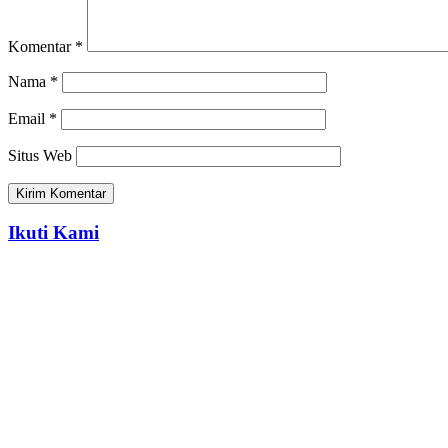
Komentar
*
Nama
*
Email
*
Situs Web
Ikuti Kami