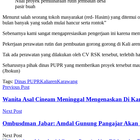
Nilai proyek pemiliharaan rutin jembatan desa
pasir buah
Menurut salah seorang tokoh masyarakat (red- Hasim) yang ditemui ol
bulan banyak yang sudah mulai hancur serta rontok”
Sebenarnya kami sangat mengapresiasikan pengerjaan ini karena meman
Pekerjaan perawatan rutin dan pembuatan gorong gorong di Kali aren
Tak ada perawatan yang dilakukan oleh CV RSK tersebut, terlebih ha
Seharusnya pihak dinas PUPR yang memberikan proyek tersebut mau t
(Jhokun)
Tags:
Dinas PUPR
Kaliaren
Karawang
Previous Post
Wanita Asal Cineam Meninggal Mengenaskan Di Ka
Next Post
Ombusdman Jabar: Amdal Gunung Pangajar Akan 
Next Post