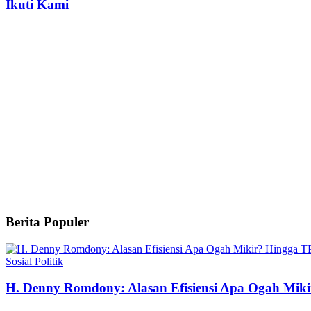
Ikuti Kami
Berita Populer
Sosial Politik
H. Denny Romdony: Alasan Efisiensi Apa Ogah Mik