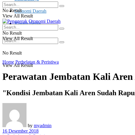
No Result
Otonomi Daerah
View All Result
Ragam Berita
No Result
View All Result
No Result
Home
Perhelatan & Peristiwa
View All Result
Perawatan Jembatan Kali Aren 
"Kondisi Jembatan Kali Aren Sudah Rapu
by
myadmin
16 Desember 2018