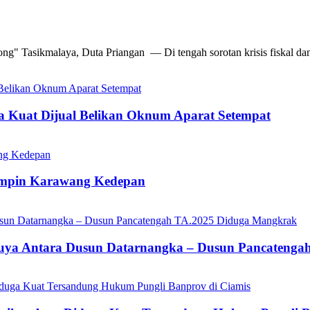
g" Tasikmalaya, Duta Priangan — Di tengah sorotan krisis fiskal dan
ga Kuat Dijual Belikan Oknum Aparat Setempat
impin Karawang Kedepan
ikuya Antara Dusun Datarnangka – Dusun Pancateng