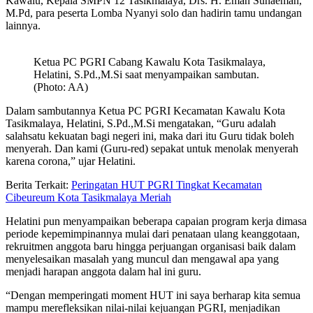
Kawalu, Kepala SMPN 12 Tasikmalaya, Drs. H. Eman Suhaeman,
M.Pd, para peserta Lomba Nyanyi solo dan hadirin tamu undangan
lainnya.
Ketua PC PGRI Cabang Kawalu Kota Tasikmalaya,
Helatini, S.Pd.,M.Si saat menyampaikan sambutan.
(Photo: AA)
Dalam sambutannya Ketua PC PGRI Kecamatan Kawalu Kota
Tasikmalaya, Helatini, S.Pd.,M.Si mengatakan, “Guru adalah
salahsatu kekuatan bagi negeri ini, maka dari itu Guru tidak boleh
menyerah. Dan kami (Guru-red) sepakat untuk menolak menyerah
karena corona,” ujar Helatini.
Berita Terkait:
Peringatan HUT PGRI Tingkat Kecamatan
Cibeureum Kota Tasikmalaya Meriah
Helatini pun menyampaikan beberapa capaian program kerja dimasa
periode kepemimpinannya mulai dari penataan ulang keanggotaan,
rekruitmen anggota baru hingga perjuangan organisasi baik dalam
menyelesaikan masalah yang muncul dan mengawal apa yang
menjadi harapan anggota dalam hal ini guru.
“Dengan memperingati moment HUT ini saya berharap kita semua
mampu merefleksikan nilai-nilai kejuangan PGRI, menjadikan