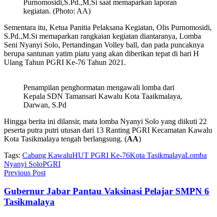
Purnomosidi,S.Pd.,M.Si saat memaparkan laporan
kegiatan. (Photo: AA)
Sementara itu, Ketua Panitia Pelaksana Kegiatan, Olis Purnomosidi,
S.Pd.,M.Si memaparkan rangkaian kegiatan diantaranya, Lomba
Seni Nyanyi Solo, Pertandingan Volley ball, dan pada puncaknya
berupa santunan yatim piatu yang akan diberikan tepat di hari H
Ulang Tahun PGRI Ke-76 Tahun 2021.
Penampilan penghormatan mengawali lomba dari
Kepala SDN Tamansari Kawalu Kota Taaikmalaya,
Darwan, S.Pd
Hingga berita ini dilansir, mata lomba Nyanyi Solo yang diikuti 22
peserta putra putri utusan dari 13 Ranting PGRI Kecamatan Kawalu
Kota Tasikmalaya tengah berlangsung. (
AA
)
Tags:
Cabang Kawalu
HUT PGRI Ke-76
Kota Tasikmalaya
Lomba
Nyanyi Solo
PGRI
Previous Post
Gubernur Jabar Pantau Vaksinasi Pelajar SMPN 6
Tasikmalaya