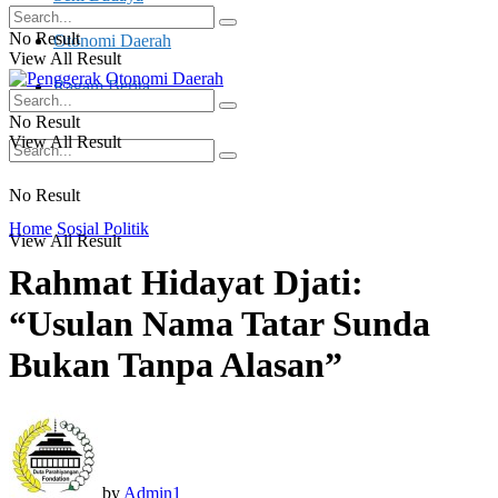
No Result
Otonomi Daerah
View All Result
Ragam Berita
No Result
View All Result
No Result
Home
Sosial Politik
View All Result
Rahmat Hidayat Djati:
“Usulan Nama Tatar Sunda
Bukan Tanpa Alasan”
by
Admin1