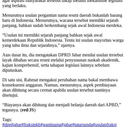
agar aspirasi masyarakat tersebut dikaji melalui mekanisme legislasi
yang berlaku.
Menurutnya usulan pergantian nama resmi daerah bukanlah barang
baru di Indonesia. Menurutnya, wacana tersebut memiliki sejarah
panjang, bahkan sudah berkembang sejak awal Indonesia merdeka.
“Usulan ini memiliki sejarah panjang bahkan sejak awal
kemerdekaan Republik Indonesia. Tentu ini usulan mayoritas warga
yang tahu ilmu dan sejarahnya,” ujarnya.
Atas dasar itu, dia mengatakan DPRD Jabar menilai usulan tersebut
layak dibahas secara resmi melalui penyusunan naskah akademik,
kajian komprehensif, serta tahapan legislasi lainnya sebelum
diputuskan.
Di satu sisi, Rahmat mengakui perubahan nama bakal membawa
konsekuensi anggaran. Namun, menurutnya, aspek pembiayaan
akan dihitung secara cermat apabila usulan tersebut nantinya
disetujui.
“Biayanya akan dihitung dan menjadi belanja daerah dari APBD,”
tegasnya. (
red
/
JS
)
Tags:
#dprdjabar
#fraksipkb
#gantinama
#jabar
#tatarsunda
#usulanfraksi