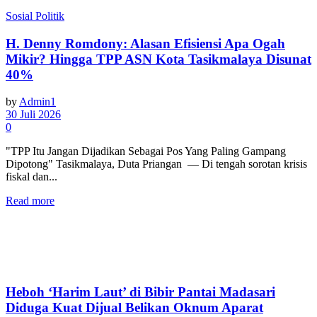
Sosial Politik
H. Denny Romdony: Alasan Efisiensi Apa Ogah
Mikir? Hingga TPP ASN Kota Tasikmalaya Disunat
40%
by
Admin1
30 Juli 2026
0
"TPP Itu Jangan Dijadikan Sebagai Pos Yang Paling Gampang
Dipotong" Tasikmalaya, Duta Priangan — Di tengah sorotan krisis
fiskal dan...
Read more
Heboh ‘Harim Laut’ di Bibir Pantai Madasari
Diduga Kuat Dijual Belikan Oknum Aparat