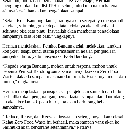
Selain itu, untuk hasil pemantauan TPS Gedebage, Herman
mengungkapkan kondisi TPS tersebut jauh dari harapan karena
adanya kesalahan dalam pengelolaan sampah.
“Sekda Kota Bandung dan jajarannya akan secepatnya mengambil
langkah, satu minggu ke depan tata kelolanya akan diperbaiki
sehingga bisa satu pintu. Insyaallah akan membantu pengelolaan
sampahnya bisa lebih baik,” ungkapnya.
Herman menjelaskan, Pemkot Bandung telah melakukan langkah
kongkret, tetapi kunci utama permasalahan adalah pengelolaan
sampah di hulu, yaitu masyarakat Kota Bandung.
“Kepada warga Bandung, mohon untuk respons, mohon untuk
bersama Pemkot Bandung sama-sama menyukseskan Zero Food
Waste tidak ada sampah makanan dari rumah. Hrapannya mulai dari
rumah,” ungkapnya.
Herman menjelaskan, prinsip dasar pengelolaan sampah dari hulu
perlu dilakukan pengurangan, pemanfaatan sampah dan daur ulang,
itu akan berdampak pada hilir yang akan berkurang beban
sampahnya.
“Reduce, Reuse, dan Recycle, insyaallah setengahnya akan selesai.
Kalau Zero Food Waste ini berhasil, maka sampah yang akan ke
Sarimukti akan berkurang setengahnya,” katanya.