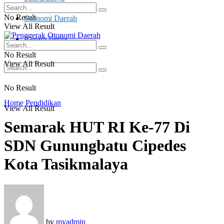
No Result
Otonomi Daerah
View All Result
Ragam Berita
No Result
View All Result
No Result
Home
Pendidikan
View All Result
Semarak HUT RI Ke-77 Di
SDN Gunungbatu Cipedes
Kota Tasikmalaya
by
myadmin