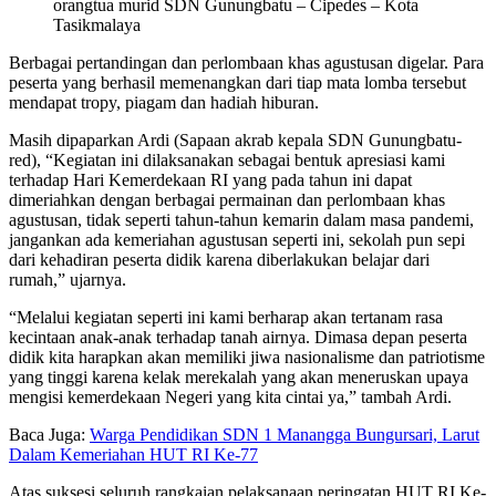
orangtua murid SDN Gunungbatu – Cipedes – Kota
Tasikmalaya
Berbagai pertandingan dan perlombaan khas agustusan digelar. Para
peserta yang berhasil memenangkan dari tiap mata lomba tersebut
mendapat tropy, piagam dan hadiah hiburan.
Masih dipaparkan Ardi (Sapaan akrab kepala SDN Gunungbatu-
red), “Kegiatan ini dilaksanakan sebagai bentuk apresiasi kami
terhadap Hari Kemerdekaan RI yang pada tahun ini dapat
dimeriahkan dengan berbagai permainan dan perlombaan khas
agustusan, tidak seperti tahun-tahun kemarin dalam masa pandemi,
jangankan ada kemeriahan agustusan seperti ini, sekolah pun sepi
dari kehadiran peserta didik karena diberlakukan belajar dari
rumah,” ujarnya.
“Melalui kegiatan seperti ini kami berharap akan tertanam rasa
kecintaan anak-anak terhadap tanah airnya. Dimasa depan peserta
didik kita harapkan akan memiliki jiwa nasionalisme dan patriotisme
yang tinggi karena kelak merekalah yang akan meneruskan upaya
mengisi kemerdekaan Negeri yang kita cintai ya,” tambah Ardi.
Baca Juga:
Warga Pendidikan SDN 1 Manangga Bungursari, Larut
Dalam Kemeriahan HUT RI Ke-77
Atas suksesi seluruh rangkaian pelaksanaan peringatan HUT RI Ke-