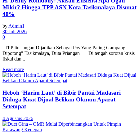
H. Denny Romdony: Alasan Efisiensi Apa Ogah
Mikir? Hingga TPP ASN Kota Tasikmalaya Disunat
40%
by
Admin1
30 Juli 2026
0
"TPP Itu Jangan Dijadikan Sebagai Pos Yang Paling Gampang
Dipotong" Tasikmalaya, Duta Priangan — Di tengah sorotan krisis
fiskal dan...
Read more
Heboh ‘Harim Laut’ di Bibir Pantai Madasari
Diduga Kuat Dijual Belikan Oknum Aparat
Setempat
4 Agustus 2026