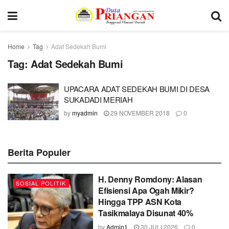
Home
Tag
Adat Sedekah Bumi
Tag:
Adat Sedekah Bumi
UPACARA ADAT SEDEKAH BUMI DI DESA
SUKADADI MERIAH
by
myadmin
29 NOVEMBER 2018
0
Berita Populer
H. Denny Romdony: Alasan
SOSIAL POLITIK
Efisiensi Apa Ogah Mikir?
Hingga TPP ASN Kota
Tasikmalaya Disunat 40%
by
Admin1
30 JULI 2026
0