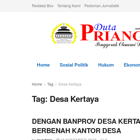
Redaksi Box
Tentang Kami
Pedoman Jurnalistik
Home
Sosial Politik
Hukum
Ekono
Home
Tag
Desa Kertaya
Tag:
Desa Kertaya
DENGAN BANPROV DESA KERTA
BERBENAH KANTOR DESA
by
myadmin
16 NOVEMBER 2018
0