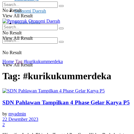
No Result
Otonomi Daerah
View All Result
Ragam Berita
No Result
View All Result
No Result
Home
Tag
#kurikukummerdeka
View All Result
Tag:
#kurikukummerdeka
SDN Pahlawan Tampilkan 4 Phase Gelar Karya P5
by
myadmin
22 Desember 2023
2