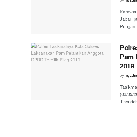
Karawang
Jabar I
Pengama
Polre
Pam P
2019
by
myadm
Tasikmal
(03/09/2
Jihandak