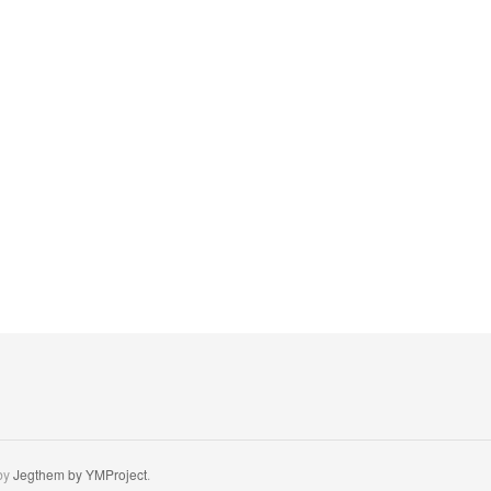
by
Jegthem by YMProject
.