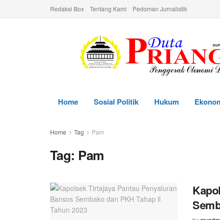
Redaksi Box
Tentang Kami
Pedoman Jurnalistik
Home
Sosial Politik
Hukum
Ekono
Home
Tag
Pam
Tag:
Pam
Kapol
Semba
by
myadm