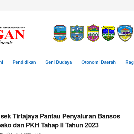
mi
Pendidikan
Seni Budaya
Otonomi Daerah
Rag
sek Tirtajaya Pantau Penyaluran Bansos
ko dan PKH Tahap ll Tahun 2023
in
17 MEI 2023
0